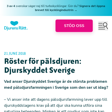
3 av 4
svenskar säger nej till turbokycklingar. Gör du?
Signera det öppna
brevet till kycklingindustrin →
STÖD OSS
21 JUNE 2018
Röster för pälsdjuren:
Djurskyddet Sverige
Vad anser Djurskyddet Sverige är de största problemen
med pälsdjursfarmningen i Sverige som den ser ut idag?
– Vi anser inte att dagens pälsdjursfarmning lever upp till
djurskyddslagens krav på att djur ska kunna utföra sina
naturliga beteenden. Minken är ett rovdjur som inte kan