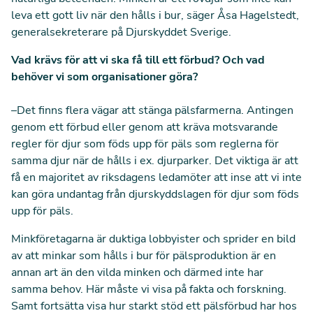
leva ett gott liv när den hålls i bur, säger Åsa Hagelstedt,
generalsekreterare på Djurskyddet Sverige.
Vad krävs för att vi ska få till ett förbud? Och vad
behöver vi som organisationer göra?
–Det finns flera vägar att stänga pälsfarmerna. Antingen
genom ett förbud eller genom att kräva motsvarande
regler för djur som föds upp för päls som reglerna för
samma djur när de hålls i ex. djurparker. Det viktiga är att
få en majoritet av riksdagens ledamöter att inse att vi inte
kan göra undantag från djurskyddslagen för djur som föds
upp för päls.
Minkföretagarna är duktiga lobbyister och sprider en bild
av att minkar som hålls i bur för pälsproduktion är en
annan art än den vilda minken och därmed inte har
samma behov. Här måste vi visa på fakta och forskning.
Samt fortsätta visa hur starkt stöd ett pälsförbud har hos