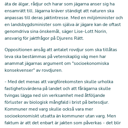
äta de älgar, rådjur och harar som jägarna anser sig ha
ensamrätt till. Jägarna kräver ständigt att naturen ska
anpassas till deras jaktintresse. Med en miljöminister och
en landsbygdsminister som själva är jägare kan de oftast
genomdriva sina önskemål, säger Lise-Lott Norin,
ansvarig för jaktfrågor på Djurens Rätt.
Oppositionen ansåg att antalet rovdjur som ska tillåtas
leva ska bestämmas på vetenskaplig väg men har
anammat jägarnas argument om "socioekonomiska
konsekvenser" av rovdjuren.
- Med det menas att vargförekomsten skulle urholka
fastighetsvärdena på landet och att fårägarna skulle
tvingas lägga ned sin verksamhet med åtföljande
förluster av biologisk mångfald i brist på betesdjur.
Kommuner med varg skulle också vara mer
socioekonomiskt utsatta än kommuner utan varg. Men
faktum är att det enbart är jakten som påverkas - det blir