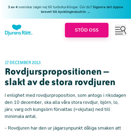
3 av 4
svenskar säger nej till turbokycklingar. Gör du?
Signera det öppna
brevet till kycklingindustrin →
STÖD OSS
17 DECEMBER 2013
Rovdjurspropositionen –
slakt av de stora rovdjuren
I enlighet med rovdjurproposition,
som antogs i riksdagen
den 10 december
, ska alla våra stora rovdjur, björn, lo,
järv, varg och kungsörn förvaltas (=skjutas) ned till
minimala antal.
- Rovdjuren har den ur jägarsynpunkt dåliga smaken att