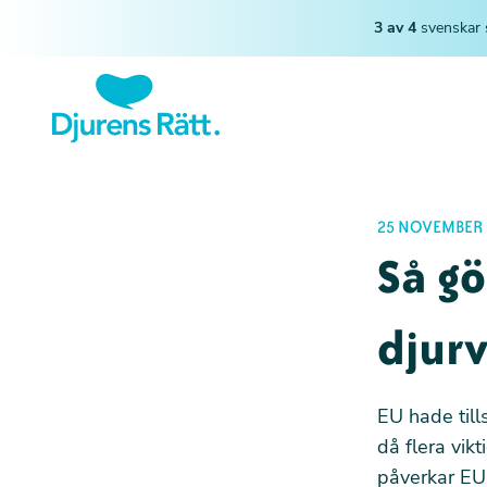
3 av 4
svenskar 
25 NOVEMBER 
Så gö
djur
EU hade till
då flera vik
påverkar EU: