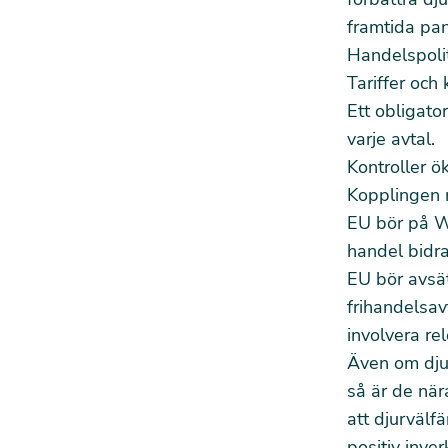
framtida pan
Handelspolit
Tariffer och
Ett obligato
varje avtal.
Kontroller ök
Kopplingen m
EU bör på W
handel bidrar
EU bör avsät
frihandelsav
involvera re
Även om djur
så är de n
att djurväl
positiv inve