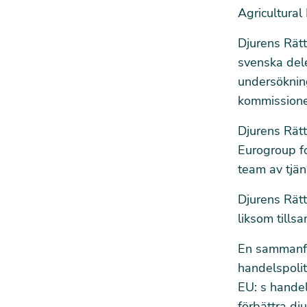
Agricultural
Djurens Rätt
svenska del
undersökning
kommissione
Djurens Rät
Eurogroup fo
team av tjä
Djurens Rät
liksom
tills
En sammanfat
handelspolit
EU: s handel
förbättra dj