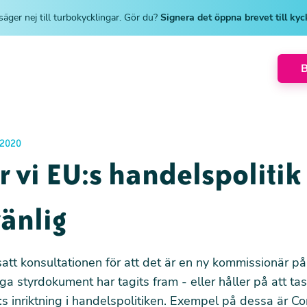
säger nej till turbokycklingar. Gör du?
Signera det öppna brevet till ky
2020
r vi EU:s handelspolitik
vänlig
satt konsultationen för att det är en ny kommissionär på
tiga styrdokument har tagits fram - eller håller på att ta
s inriktning i handelspolitiken. Exempel på dessa är 