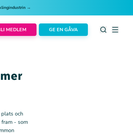
cklingindustrin →
BLI MEDLEM
GE EN GÅVA
 mer
 plats och
s fram - som
Common