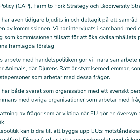
 Policy (CAP), Farm to Fork Strategy och Biodiversity Str
 har även tidigare bjudits in och deltagit på ett samrå
en av kommissionen. Vi har intervjuats i samband med 
 som kommissionen tillsatt för att öka civilsamhällets
ns framlagda förslag.
ts arbete med handelspolitiken gör vi i nära samarbete
r Animals, där Djurens Rätt är styrelsemedlemmar, som
nstepersoner som arbetar med dessa frågor.
t har både
svarat som organisation med ett svenskt per
ammans med övriga organisationer
som arbetar med frå
tning av frågor som är viktiga när EU gör en översyn 
ik
spolitik kan bidra till att bygga upp EU:s motståndskra
urvälfärd. Djurvälfärd är tätt sammankopplat med riske