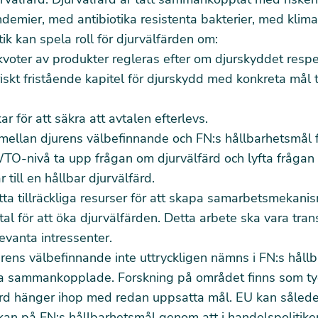
demier, med antibiotika resistenta bakterier, med klima
ik kan spela roll för djurvälfärden om:
 kvoter av produkter regleras efter om djurskyddet respe
riskt fristående kapitel för djurskydd med konkreta mål t
ar för att säkra att avtalen efterlevs.
ellan djurens välbefinnande och FN:s hållbarhetsmål f
TO-nivå ta upp frågan om djurvälfärd och lyfta frågan
 till en hållbar djurvälfärd.
ta tillräckliga resurser för att skapa samarbetsmekanis
tal för att öka djurvälfärden. Detta arbete ska vara tra
levanta intressenter.
ens välbefinnande inte uttryckligen nämns i FN:s håll
ära sammankopplade.
Forskning på området finns som tyd
färd hänger ihop med redan uppsatta mål
. EU kan såled
rkan på FN:s hållbarhetsmål genom att i handelspolitike