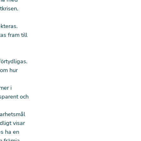
tkrisen.
kteras.
as fram till
örtydligas.
 om hur
mer i
nsparent och
barhetsmål
ligt visar
es ha en
n främja