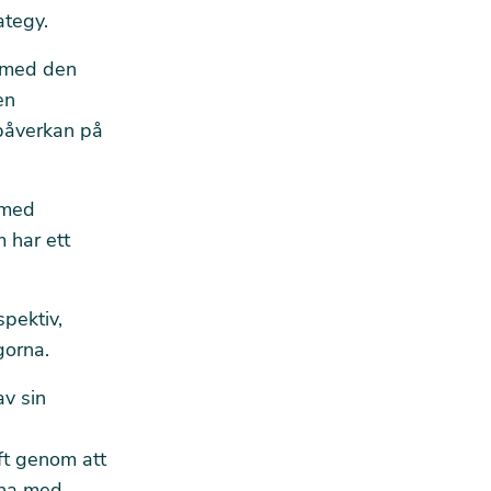
ategy.
d med den
en
 påverkan på
 med
 har ett
spektiv
,
gorna.
av sin
ft genom att
rna med