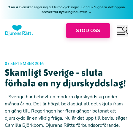
3 av 4
svenskar säger nej till turbokycklingar. Gör du?
Signera det öppna
brevet till kycklingindustrin →
STÖD OSS
07 SEPTEMBER 2016
Skamligt Sverige - sluta
förhala en ny djurskyddslag!
– Sverige har behövt en modern djurskyddslag under
många år nu. Det är högst beklagligt att det skjuts fram
en gång till. Regeringen har flera gånger betonat att
djurskydd är en viktig fråga. Nu är det upp till bevis, säger
Camilla Björkbom, Djurens Rätts förbundsordförande.