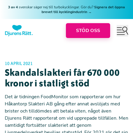
3 av 4
svenskar säger nej till turbokycklingar. Gör du?
Signera det öppna
brevet till kycklingindustrin →
STÖD OSS
10 APRIL 2021
Skandalslakteri får 670 000
kronor i statligt stöd
Det är tidningen FoodMonitor som rapporterar om hur
Håkantorp Slakteri AB
gång efter annat avslöjats med
brister och tilldömdes att betala viten
, något även
Djurens Rätt rapporterat om vid upprepade tillfällen. Men
samtidigt fortsätter slakteriet att genom
Livsmedelsverket beviljas statsstöd. För 2021 rör det sig