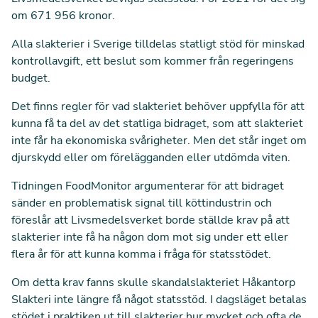
om 671 956 kronor.
Alla slakterier i Sverige
tilldelas statligt stöd för minskad
kontrollavgift
, ett beslut som kommer från regeringens
budget.
Det finns regler för vad slakteriet behöver uppfylla för att
kunna få ta del av det statliga bidraget, som att slakteriet
inte får ha ekonomiska svårigheter. Men det står inget om
djurskydd eller om förelägganden eller utdömda viten.
Tidningen FoodMonitor argumenterar för att bidraget
sänder en problematisk signal till köttindustrin och
föreslår att Livsmedelsverket borde ställde krav på att
slakterier inte få ha någon dom mot sig under ett eller
flera år för att kunna komma i fråga för statsstödet.
Om detta krav fanns skulle skandalslakteriet Håkantorp
Slakteri inte längre få något statsstöd. I dagsläget betalas
stödet i praktiken ut till slakterier hur mycket och ofta de