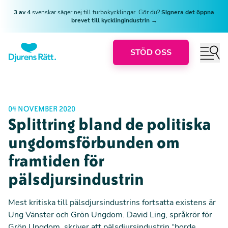
3 av 4
svenskar säger nej till turbokycklingar. Gör du?
Signera det öppna
brevet till kycklingindustrin →
STÖD OSS
04 NOVEMBER 2020
Splittring bland de politiska
ungdomsförbunden om
framtiden för
pälsdjursindustrin
Mest kritiska till pälsdjursindustrins fortsatta existens är
Ung Vänster och Grön Ungdom. David Ling, språkrör för
Grön Ungdom, skriver att pälsdjursindustrin “borde