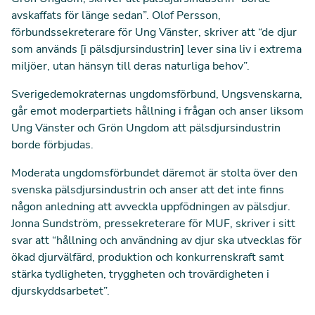
avskaffats för länge sedan”. Olof Persson,
förbundssekreterare för Ung Vänster, skriver att “de djur
som används [i pälsdjursindustrin] lever sina liv i extrema
miljöer, utan hänsyn till deras naturliga behov”.
Sverigedemokraternas ungdomsförbund, Ungsvenskarna,
går emot moderpartiets hållning i frågan och anser liksom
Ung Vänster och Grön Ungdom att pälsdjursindustrin
borde förbjudas.
Moderata ungdomsförbundet däremot är stolta över den
svenska pälsdjursindustrin och anser att det inte finns
någon anledning att avveckla uppfödningen av pälsdjur.
Jonna Sundström, pressekreterare för MUF, skriver i sitt
svar att “hållning och användning av djur ska utvecklas för
ökad djurvälfärd, produktion och konkurrenskraft samt
stärka tydligheten, tryggheten och trovärdigheten i
djurskyddsarbetet”.