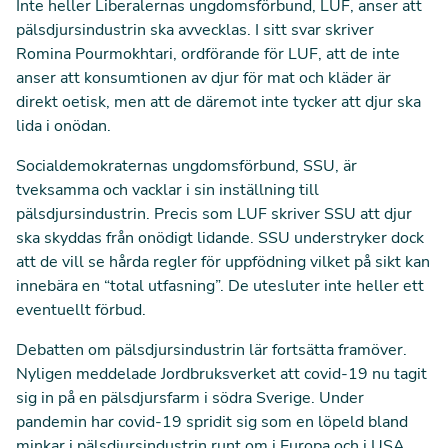
Inte heller Liberalernas ungdomsförbund, LUF, anser att
pälsdjursindustrin ska avvecklas. I sitt svar skriver
Romina Pourmokhtari, ordförande för LUF, att de inte
anser att konsumtionen av djur för mat och kläder är
direkt oetisk, men att de däremot inte tycker att djur ska
lida i onödan.
Socialdemokraternas ungdomsförbund, SSU, är
tveksamma och vacklar i sin inställning till
pälsdjursindustrin. Precis som LUF skriver SSU att djur
ska skyddas från onödigt lidande. SSU understryker dock
att de vill se hårda regler för uppfödning vilket på sikt kan
innebära en “total utfasning”. De utesluter inte heller ett
eventuellt förbud.
Debatten om pälsdjursindustrin lär fortsätta framöver.
Nyligen meddelade Jordbruksverket att covid-19 nu tagit
sig in på en pälsdjursfarm i södra Sverige. Under
pandemin har covid-19 spridit sig som en löpeld bland
minkar i pälsdjursindustrin runt om i Europa och i USA