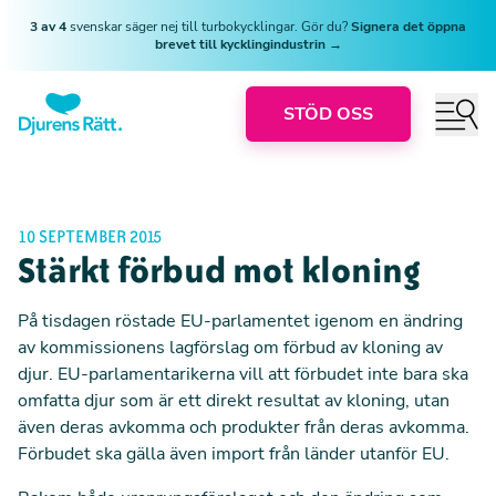
3 av 4
svenskar säger nej till turbokycklingar. Gör du?
Signera det öppna
brevet till kycklingindustrin →
STÖD OSS
10 SEPTEMBER 2015
Stärkt förbud mot kloning
På tisdagen röstade EU-parlamentet igenom en ändring
av kommissionens lagförslag om förbud av kloning av
djur. EU-parlamentarikerna vill att förbudet inte bara ska
omfatta djur som är ett direkt resultat av kloning, utan
även deras avkomma och produkter från deras avkomma.
Förbudet ska gälla även import från länder utanför EU.