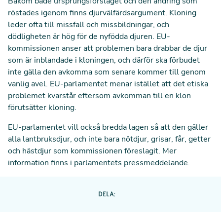
Bakom både ursprungsförslaget och den ändring som
röstades igenom finns djurvälfärdsargument. Kloning
leder ofta till missfall och missbildningar, och
dödligheten är hög för de nyfödda djuren. EU-
kommissionen anser att problemen bara drabbar de djur
som är inblandade i kloningen, och därför ska förbudet
inte gälla den avkomma som senare kommer till genom
vanlig avel. EU-parlamentet menar istället att det etiska
problemet kvarstår eftersom avkomman till en klon
förutsätter kloning.
EU-parlamentet vill också bredda lagen så att den gäller
alla lantbruksdjur, och inte bara nötdjur, grisar, får, getter
och hästdjur som kommissionen föreslagit. Mer
information finns i parlamentets
pressmeddelande
.
DELA: