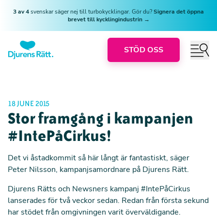
3 av 4
svenskar säger nej till turbokycklingar. Gör du?
Signera det öppna
brevet till kycklingindustrin →
STÖD OSS
18 JUNE 2015
Stor framgång i kampanjen
#IntePåCirkus!
Det vi åstadkommit så här långt är fantastiskt, säger
Peter Nilsson, kampanjsamordnare på Djurens Rätt.
Djurens Rätts och Newsners kampanj #IntePåCirkus
lanserades för två veckor sedan. Redan från första sekund
har stödet från omgivningen varit överväldigande.