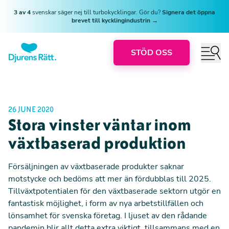
3 av 4
svenskar säger nej till turbokycklingar. Gör du?
Signera det öppna
brevet till kycklingindustrin →
STÖD OSS
26 JUNE 2020
Stora vinster väntar inom
växtbaserad produktion
Försäljningen av växtbaserade produkter saknar
motstycke och bedöms att mer än fördubblas till 2025.
Tillväxtpotentialen för den växtbaserade sektorn utgör en
fantastisk möjlighet, i form av nya arbetstillfällen och
lönsamhet för svenska företag. I ljuset av den rådande
pandemin blir allt detta extra viktigt, tillsammans med en