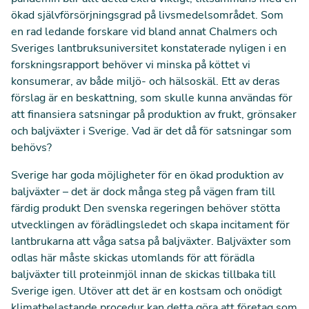
ökad självförsörjningsgrad på livsmedelsområdet. Som
en rad ledande forskare vid bland annat Chalmers och
Sveriges lantbruksuniversitet konstaterade nyligen i en
forskningsrapport behöver vi minska på köttet vi
konsumerar, av både miljö- och hälsoskäl. Ett av deras
förslag är en beskattning, som skulle kunna användas för
att finansiera satsningar på produktion av frukt, grönsaker
och baljväxter i Sverige. Vad är det då för satsningar som
behövs?
Sverige har goda möjligheter för en ökad produktion av
baljväxter – det är dock många steg på vägen fram till
färdig produkt Den svenska regeringen behöver stötta
utvecklingen av förädlingsledet och skapa incitament för
lantbrukarna att våga satsa på baljväxter. Baljväxter som
odlas här måste skickas utomlands för att förädla
baljväxter till proteinmjöl innan de skickas tillbaka till
Sverige igen. Utöver att det är en kostsam och onödigt
klimatbelastande procedur kan detta göra att företag som