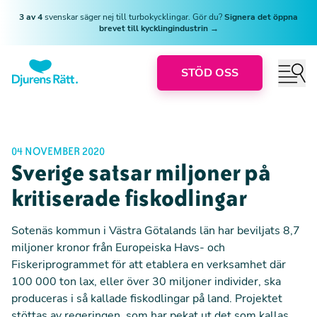
3 av 4
svenskar säger nej till turbokycklingar. Gör du?
Signera det öppna
brevet till kycklingindustrin →
STÖD OSS
04 NOVEMBER 2020
Sverige satsar miljoner på
kritiserade fiskodlingar
Sotenäs kommun i Västra Götalands län har beviljats 8,7
miljoner kronor från Europeiska Havs- och
Fiskeriprogrammet för att etablera en verksamhet där
100 000 ton lax, eller över 30 miljoner individer, ska
produceras i så kallade fiskodlingar på land. Projektet
stöttas av regeringen, som har pekat ut det som kallas