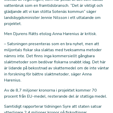
vattenbruk som en framtidsbransch. ”Det är viktigt och
glädjande att vi kan stötta Sotenäs kommun” säger
landsbygdsminister Jennie Nilsson
i ett uttalande
om
projektet.
Men Djurens Rätts etolog Anna Harenius är kritisk.
– Satsningen presenteras som en bra nyhet, men att
miljontals fiskar ska slaktas med tveksamma metoder
nämns inte. Det finns inga kommersiellt gångbara
slaktmetoder som bedövar fiskarna snabbt idag. Det här
är lidande på bekostnad av skattemedel om de inte väntar
in forskning för bättre slaktmetoder, säger Anna
Harenius.
Av de 8,7 miljoner kronorna i projektet kommer 70
procent från EU-medel, resterande del är statliga medel.
Samtidigt
rapporterar tidningen Syre
att staten satsar
ytterligare 2,4 miljoner kronor på fiskodlingar.