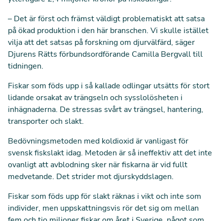
– Det är först och främst väldigt problematiskt att satsa
på ökad produktion i den här branschen. Vi skulle istället
vilja att det satsas på forskning om djurvälfärd, säger
Djurens Rätts förbundsordförande Camilla Bergvall till
tidningen.
Fiskar som föds upp i så kallade odlingar utsätts för stort
lidande orsakat av trängseln och sysslolösheten i
inhägnaderna. De stressas svårt av trängsel, hantering,
transporter och slakt.
Bedövningsmetoden med koldioxid är vanligast för
svensk fiskslakt idag. Metoden är så ineffektiv att det inte
ovanligt att avblodning sker när fiskarna är vid fullt
medvetande. Det strider mot djurskyddslagen.
Fiskar som föds upp för slakt räknas i vikt och inte som
individer, men uppskattningsvis rör det sig om mellan
fem och tio miljoner fiskar om året i Sverige, något som