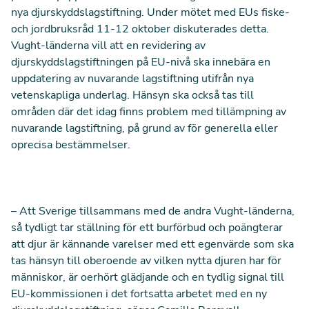
nya djurskyddslagstiftning. Under mötet med EUs fiske-
och jordbruksråd 11-12 oktober diskuterades detta.
Vught-länderna vill att en revidering av
djurskyddslagstiftningen på EU-nivå ska innebära en
uppdatering av nuvarande lagstiftning utifrån nya
vetenskapliga underlag. Hänsyn ska också tas till
områden där det idag finns problem med tillämpning av
nuvarande lagstiftning, på grund av för generella eller
oprecisa bestämmelser.
–
Att Sverige tillsammans med de andra Vught-länderna,
så tydligt tar ställning för ett burförbud och poängterar
att djur är kännande varelser med ett egenvärde som ska
tas hänsyn till oberoende av vilken nytta djuren har för
människor, är oerhört glädjande och en tydlig signal till
EU-kommissionen i det fortsatta arbetet med en ny