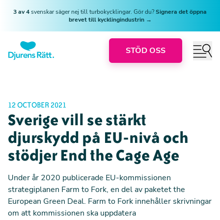
3 av 4
svenskar säger nej till turbokycklingar. Gör du?
Signera det öppna
brevet till kycklingindustrin →
STÖD OSS
12 OCTOBER 2021
Sverige vill se stärkt
djurskydd på EU-nivå och
stödjer End the Cage Age
Under år 2020 publicerade EU-kommissionen
strategiplanen
Farm to Fork
, en del av paketet the
European Green Deal. Farm to Fork innehåller skrivningar
om att
kommissionen ska uppdatera