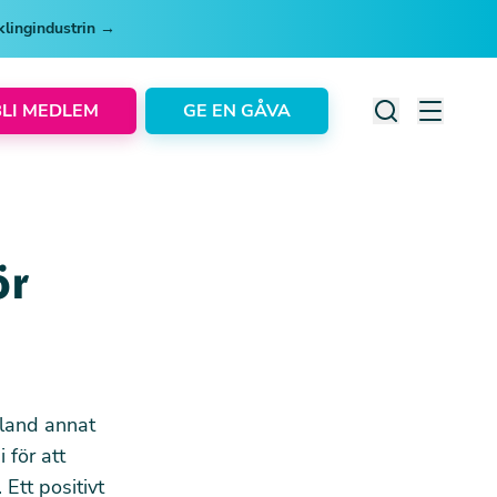
cklingindustrin →
BLI MEDLEM
GE EN GÅVA
ör
bland annat
 för att
 Ett positivt