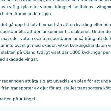
 av kraftig kyla eller värme, trängsel, lastbilens svängn
och den främmande miljön.
 det gå upp till tolv timmar från att en kyckling eller h
nsportbur tills att den ankommer till slakteriet. Under de
 mat eller vatten och transportburen är så trång att de
t är inte ovanligt med skador, vilket kycklingskandalen v
slakteri på Öland tydligt visat där 1800 kycklingar per
ed skadade vingar.
regeringen att åta sig att utveckla en plan för att under
 från transporter av djur för att istället transportera kött
atten på Altinget