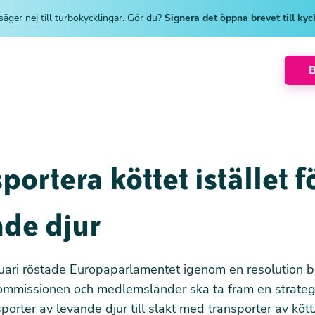
säger nej till turbokycklingar. Gör du?
Signera det öppna brevet till ky
portera köttet istället f
nde djur
uari röstade Europaparlamentet igenom en resolution 
ommissionen och medlemsländer ska ta fram en strategi
porter av levande djur till slakt med transporter av kött.