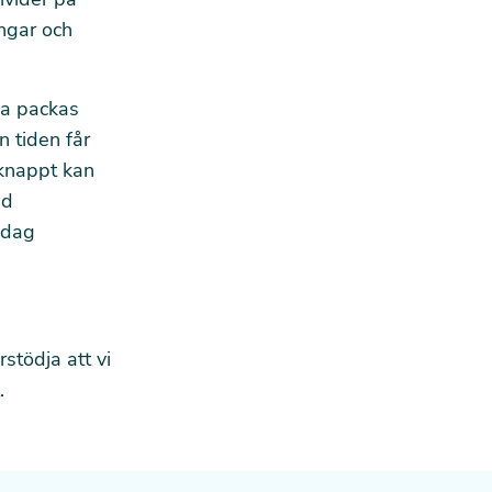
ingar och
öna packas
n tiden får
 knappt kan
id
 dag
stödja att vi
.