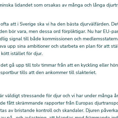
 minska lidandet som orsakas av många och långa djurtr
ofta att i Sverige ska vi ha den bästa djurvälfärden. Det
den bör vara, men dessa ord förpliktigar. Nu har EU-pa
ydlig signal till både kommissionen och medlemsstatern
va upp sina ambitioner och utarbeta en plan för att ställ
kött istället för djur.
 det gå upp till tolv timmar från att en kyckling eller h
sportbur tills att den ankommer till slakteriet.
är väldigt stressande för djur och vi har under många år
e fått skrämmande rapporter från Europas djurtranspo
as av bristande kontroll och skandaler. Djuren påverka
 av på- och avlastning, att blandas med främmande ind