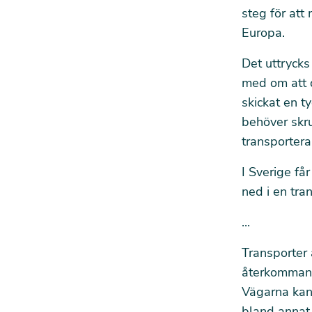
steg för att
Europa.
Det uttrycks 
med om att 
skickat en t
behöver skru
transportera 
I Sverige får
ned i en tran
...
Transporter 
återkommand
Vägarna kant
bland annat