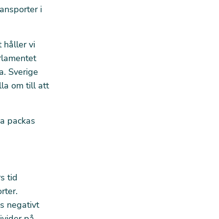
ansporter i
 håller vi
rlamentet
a. Sverige
a om till att
öna packas
s tid
rter.
s negativt
ivider på