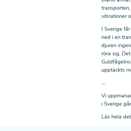
transporten,
vibrationer 
I Sverige får
ned i en tra
djuren ingen
röra sig. De
Guldfågelns 
upptäckts m
...
Vi uppmanar 
i Sverige går
Läs hela deb