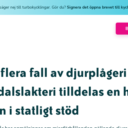
säger nej till turbokycklingar. Gör du?
Signera det öppna brevet till ky
 flera fall av djurplågeri
alslakteri tilldelas en 
n i statligt stöd