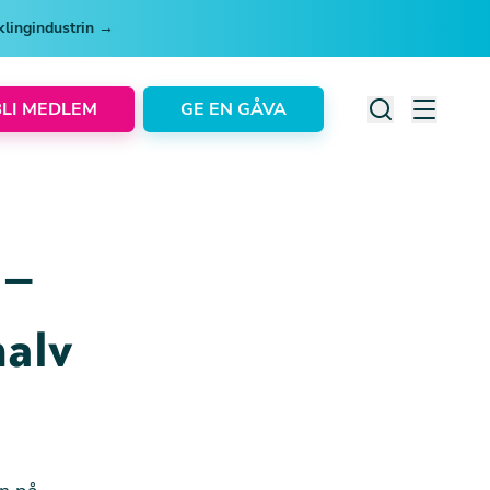
cklingindustrin →
BLI MEDLEM
GE EN GÅVA
 –
halv