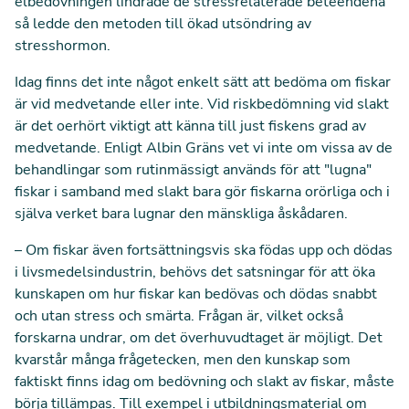
elbedövningen lindrade de stressrelaterade beteendena
så ledde den metoden till ökad utsöndring av
stresshormon.
Idag finns det inte något enkelt sätt att bedöma om fiskar
är vid medvetande eller inte. Vid riskbedömning vid slakt
är det oerhört viktigt att känna till just fiskens grad av
medvetande. Enligt Albin Gräns vet vi inte om vissa av de
behandlingar som rutinmässigt används för att "lugna"
fiskar i samband med slakt bara gör fiskarna orörliga och i
själva verket bara lugnar den mänskliga åskådaren.
– Om fiskar även fortsättningsvis ska födas upp och dödas
i livsmedelsindustrin, behövs det satsningar för att öka
kunskapen om hur fiskar kan bedövas och dödas snabbt
och utan stress och smärta. Frågan är, vilket också
forskarna undrar, om det överhuvudtaget är möjligt. Det
kvarstår många frågetecken, men den kunskap som
faktiskt finns idag om bedövning och slakt av fiskar, måste
börja tillämpas. Till exempel i utbildningsmaterial om