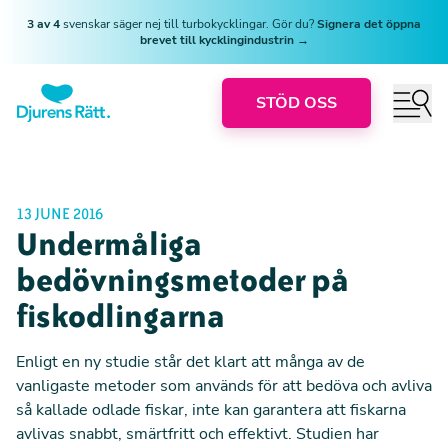
3 av 4
svenskar säger nej till turbokycklingar. Gör du?
Signera det öppna
brevet till kycklingindustrin →
STÖD OSS
13 JUNE 2016
Undermåliga
bedövningsmetoder på
fiskodlingarna
Enligt en ny
studie
står det klart att många av de
vanligaste metoder som används för att bedöva och avliva
så kallade odlade fiskar, inte kan garantera att fiskarna
avlivas snabbt, smärtfritt och effektivt. Studien har