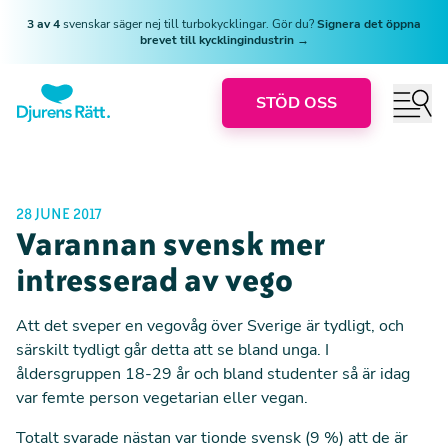
3 av 4
svenskar säger nej till turbokycklingar. Gör du?
Signera det öppna
brevet till kycklingindustrin →
STÖD OSS
28 JUNE 2017
Varannan svensk mer
intresserad av vego
Att det sveper en vegovåg över Sverige är tydligt, och
särskilt tydligt går detta att se bland unga. I
åldersgruppen 18-29 år och bland studenter så är idag
var femte person vegetarian eller vegan.
Totalt svarade nästan var tionde svensk (9 %) att de är