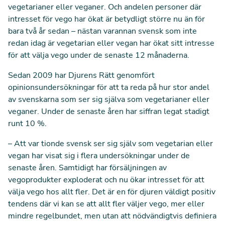
vegetarianer eller veganer. Och andelen personer där
intresset för vego har ökat är betydligt större nu än för
bara två år sedan – nästan varannan svensk som inte
redan idag är vegetarian eller vegan har ökat sitt intresse
för att välja vego under de senaste 12 månaderna.
Sedan 2009 har Djurens Rätt genomfört
opinionsundersökningar för att ta reda på hur stor andel
av svenskarna som ser sig själva som vegetarianer eller
veganer. Under de senaste åren har siffran legat stadigt
runt 10 %.
– Att var tionde svensk ser sig själv som vegetarian eller
vegan har visat sig i flera undersökningar under de
senaste åren. Samtidigt har försäljningen av
vegoprodukter exploderat och nu ökar intresset för att
välja vego hos allt fler. Det är en för djuren väldigt positiv
tendens där vi kan se att allt fler väljer vego, mer eller
mindre regelbundet, men utan att nödvändigtvis definiera