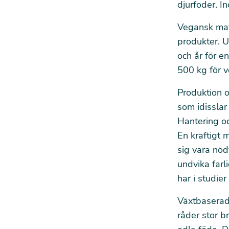
djurfoder.
In
Vegansk mat
produkter. U
och år för e
500 kg för v
Produktion o
som idisslar
Hantering oc
En kraftigt 
sig vara nö
undvika farl
har i studier
Växtbaserad 
råder stor b