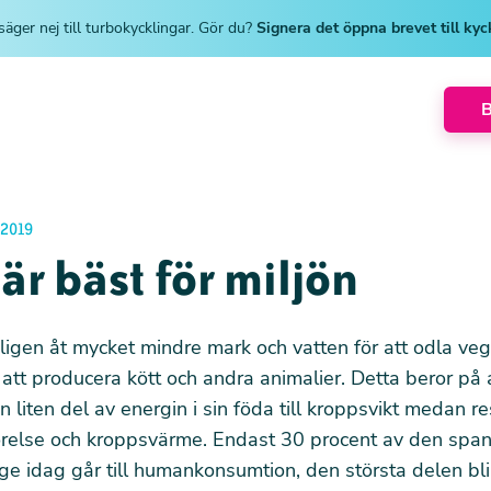
säger nej till turbokycklingar. Gör du?
Signera det öppna brevet till ky
2019
är bäst för miljön
igen åt mycket mindre mark och vatten för att odla veg
att producera kött och andra animalier. Detta beror på a
 liten del av energin i sin föda till kroppsvikt medan re
 rörelse och kroppsvärme. Endast 30 procent av den sp
ige idag går till humankonsumtion, den största delen blir