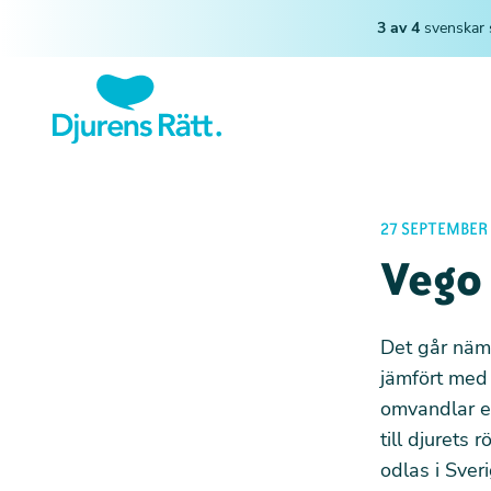
3 av 4
svenskar 
27 SEPTEMBER 
Vego 
Det går näml
jämfört med 
omvandlar en
till djurets
odlas i Sver