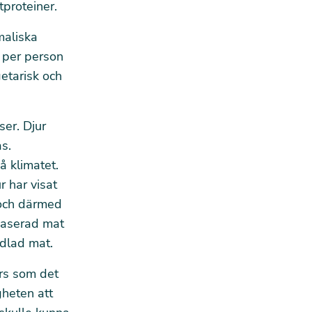
proteiner.
maliska
 per person
getarisk och
ser. Djur
s.
å klimatet.
r har visat
 och därmed
tbaserad mat
odlad mat.
urs som det
gheten att