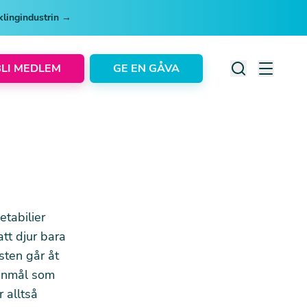
cklingindustrin →
BLI MEDLEM
GE EN GÅVA
etabilier
tt djur bara
sten går åt
annmål som
 alltså