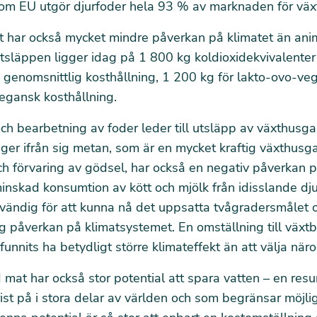
om EU utgör djurfoder hela 93 % av marknaden för växt
 har också mycket mindre påverkan på klimatet än ani
tsläppen ligger idag på 1 800 kg koldioxidekvivalenter
n genomsnittlig kosthållning, 1 200 kg för lakto-ovo-ve
egansk kosthållning.
ch bearbetning av foder leder till utsläpp av växthusga
 ger ifrån sig metan, som är en mycket kraftig växthusga
h förvaring av gödsel, har också en negativ påverkan p
minskad konsumtion av kött och mjölk från idisslande dju
dvändig för att kunna nå det uppsatta tvågradersmålet
ig påverkan på klimatsystemet.
En omställning till väx
 funnits ha betydligt större klimateffekt än att välja när
mat har också stor potential att spara vatten – en res
rist på i stora delar av världen och som begränsar möjli