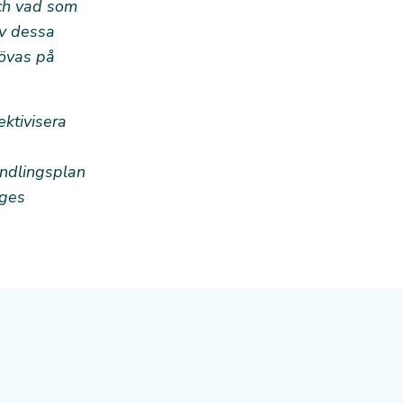
och vad som
av dessa
rövas på
ektivisera
andlingsplan
iges