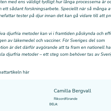
ten med ens väldigt tydligt hur långa processerna är 
 ett sådant forskningsarbete. Speciellt när så många 
nefattar tester på djur innan det kan gå vidare till att p
va djurfria metoder kan vi i framtiden påskynda och eff
gen av läkemedel och vacciner. För Sveriges del som
tion är det därför avgörande att ta fram en nationell h
ckla djurfria metoder – ett steg som behöver tas av Sver
attartikeln här
Camilla Bergvall
Riksordförande
DELA: