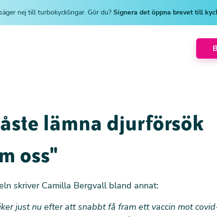
säger nej till turbokycklingar. Gör du?
Signera det öppna brevet till ky
åste lämna djurförsök
m oss"
keln skriver Camilla Bergvall bland annat:
iker just nu efter att snabbt få fram ett vaccin mot covid