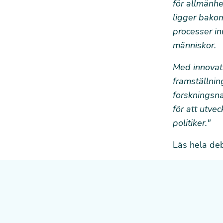
för allmänhe
ligger bakom
processer in
människor.
Med innovati
framställnin
forskningsna
för att utve
politiker."
Läs hela deb