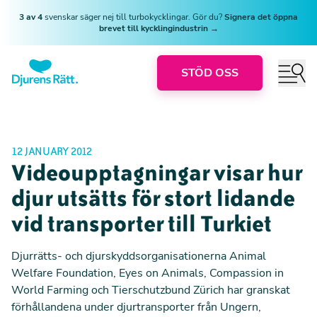
3 av 4
svenskar säger nej till turbokycklingar. Gör du?
Signera det öppna
brevet till kycklingindustrin →
STÖD OSS
12 JANUARY 2012
Videoupptagningar visar hur
djur utsätts för stort lidande
vid transporter till Turkiet
Djurrätts- och djurskyddsorganisationerna Animal
Welfare Foundation, Eyes on Animals, Compassion in
World Farming och Tierschutzbund Zürich har granskat
förhållandena under djurtransporter från Ungern,