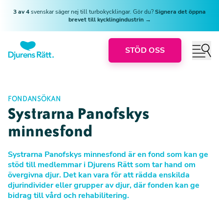
3 av 4
svenskar säger nej till turbokycklingar. Gör du?
Signera det öppna
brevet till kycklingindustrin →
STÖD OSS
FONDANSÖKAN
Systrarna Panofskys
minnesfond
Systrarna Panofskys minnesfond är en fond som kan ge
stöd till medlemmar i Djurens Rätt som tar hand om
övergivna djur. Det kan vara för att rädda enskilda
djurindivider eller grupper av djur, där fonden kan ge
bidrag till vård och rehabilitering.