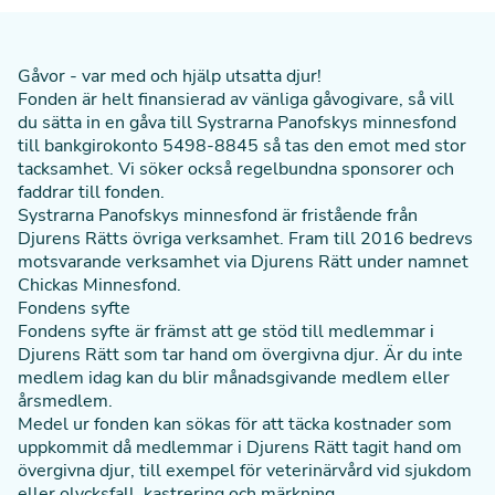
Gåvor - var med och hjälp utsatta djur!
Fonden är helt finansierad av vänliga gåvogivare, så vill
du sätta in en gåva till Systrarna Panofskys minnesfond
till bankgirokonto 5498-8845 så tas den emot med stor
tacksamhet. Vi söker också regelbundna sponsorer och
faddrar till fonden.
Systrarna Panofskys minnesfond är fristående från
Djurens Rätts övriga verksamhet. Fram till 2016 bedrevs
motsvarande verksamhet via Djurens Rätt under namnet
Chickas Minnesfond.
Fondens syfte
Fondens syfte är främst att ge stöd till medlemmar i
Djurens Rätt som tar hand om övergivna djur. Är du inte
medlem idag kan du blir
månadsgivande medlem
eller
årsmedlem.
Medel ur fonden kan sökas för att täcka kostnader som
uppkommit då
medlemmar
i Djurens Rätt tagit hand om
övergivna djur, till exempel för veterinärvård vid sjukdom
eller olycksfall, kastrering och märkning.