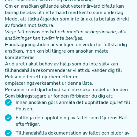
Om en ansökan gällande akut veterinärvård bifalls kan
bidrag betalas ut i efterhand med kvitto som underlag.
Medel att täcka åtgärder som inte är akuta betalas direkt
av fonden mot faktura.
Varje fall prövas enskilt och medlen är begränsade, alla
ansökningar kan tyvärr inte beviljas.
Handläggningstiden är vanligen en vecka för fullständig
ansökan, men kan bli längre om ansökan måste
kompletteras.
Är djuret i akut behov av hjälp som du inte själv kan
tillhandahålla rekommenderar vi att du vänder dig till
Polisen eller ett djurhem eller en
omplaceringsverksamhet ur denna lista
.
Personer med djurförbud kan inte söka medel ur fonden.
Som bidragstagare ur fonden förbinder du dig att:
Innan ansökan görs anmäla det upphittade djuret till
Polisen.
Fullfölja den uppföljning av fallet som Djurens Rätt
efterfrågar.
Tillhandahålla dokumentation av fallet och bilder av