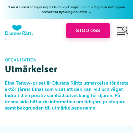
3 av 4
svenskar säger nej till turbokycklingar. Gör du?
Signera det öppna
brevet till kycklingindustrin →
STÖD OSS
ORGANISATION
Utmärkelser
Elna Tenow-priset är Djurens Rätts utmärkelse för årets
aktör (årets Elna) som visat att den kan, vill och vågat
bidra till en positiv samhällsutveckling för djuren. På
denna sida hittar du information om tidigare pristagare
samt bakgrunden till utmärkelsens namn.