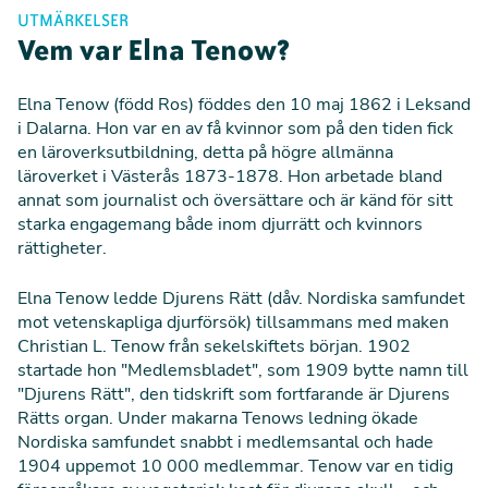
UTMÄRKELSER
Vem var Elna Tenow?
Elna Tenow (född Ros) föddes den 10 maj 1862 i Leksand
i Dalarna. Hon var en av få kvinnor som på den tiden fick
en läroverksutbildning, detta på högre allmänna
läroverket i Västerås 1873-1878. Hon arbetade bland
annat som journalist och översättare och är känd för sitt
starka engagemang både inom djurrätt och kvinnors
rättigheter.
Elna Tenow ledde Djurens Rätt (dåv. Nordiska samfundet
mot vetenskapliga djurförsök) tillsammans med maken
Christian L. Tenow från sekelskiftets början. 1902
startade hon "Medlemsbladet", som 1909 bytte namn till
"Djurens Rätt", den tidskrift som fortfarande är Djurens
Rätts organ. Under makarna Tenows ledning ökade
Nordiska samfundet snabbt i medlemsantal och hade
1904 uppemot 10 000 medlemmar. Tenow var en tidig