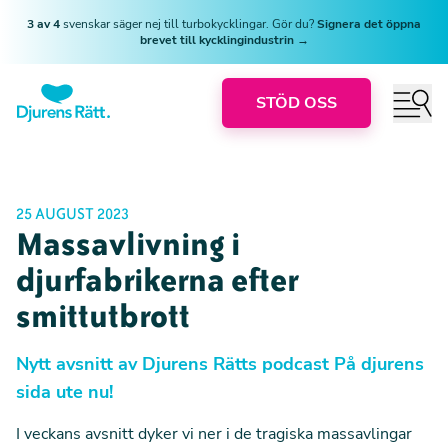
3 av 4
svenskar säger nej till turbokycklingar. Gör du?
Signera det öppna
brevet till kycklingindustrin →
STÖD OSS
25 AUGUST 2023
Massavlivning i
djurfabrikerna efter
smittutbrott
Nytt avsnitt av Djurens Rätts podcast På djurens
sida ute nu!
I veckans avsnitt dyker vi ner i de tragiska massavlingar