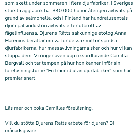
som skett under sommaren i flera djurfabriker. I Sveriges
största äggfabrik har 340 000 hönor återigen avlivats på
grund av salmonella, och i Finland har hundratusentals
djur i pälsindustrin avlivats efter utbrott av
fågelinfluensa. Djurens Rätts sakkunnige etolog Anna
Harenius berättar om varför dessa smittor sprids i
djurfabrikerna, hur massavlivningarna sker och hur vi kan
stoppa dem. Vi ringer även upp riksordförande Camilla
Bergvall och tar tempen på hur hon känner inför sin
föreläsningsturné "En framtid utan djurfabriker" som har
premiär snart.
Läs mer och boka Camillas föreläsning
.
Vill du stötta Djurens Rätts arbete för djuren?
Bli
månadsgivare.