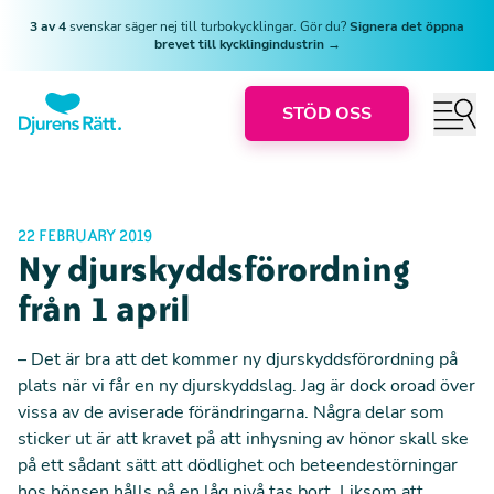
3 av 4
svenskar säger nej till turbokycklingar. Gör du?
Signera det öppna
brevet till kycklingindustrin →
STÖD OSS
22 FEBRUARY 2019
Ny djurskyddsförordning
från 1 april
– Det är bra att det kommer ny djurskyddsförordning på
plats när vi får en ny djurskyddslag. Jag är dock oroad över
vissa av de aviserade förändringarna. Några delar som
sticker ut är att kravet på att
inhysning av hönor skall ske
på ett sådant sätt att dödlighet och beteendestörningar
hos hönsen hålls på en låg nivå tas bort. Liksom att