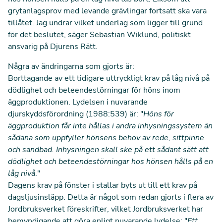
grytanlagsprov med levande grävlingar fortsatt ska vara
tillåtet. Jag undrar vilket underlag som ligger till grund
för det beslutet, säger Sebastian Wiklund, politiskt
ansvarig på Djurens Rätt.
Några av ändringarna som gjorts är:
Borttagande av ett tidigare uttryckligt krav på låg nivå på
dödlighet och beteendestörningar för höns inom
äggproduktionen. Lydelsen i nuvarande
djurskyddsförordning (1988:539) är: "
Höns för
äggproduktion får inte hållas i andra inhysningssystem än
sådana som uppfyller hönsens behov av rede, sittpinne
och sandbad. Inhysningen skall ske på ett sådant sätt att
dödlighet och beteendestörningar hos hönsen hålls på en
låg nivå
."
Dagens krav på fönster i stallar byts ut till ett krav på
dagsljusinsläpp. Detta är något som redan gjorts i flera av
Jordbruksverket föreskrifter, vilket Jordbruksverket har
bemyndigande att göra enligt nuvarande lydelse: "
Ett