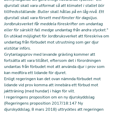
djurstall skall vara utformat så att klimatet i stallet blir
tillfredsställande. Buller skall hållas på en låg nivå. Ett
djurstall skall vara försett med fönster för dagsljus.
Jordbruksverket får meddela föreskrifter om undantag
eller för särskilt fall medge undantag från andra stycket.
"
En utökad möjlighet för Jordbruksverket att föreskriva om
undantag från förbudet mot utrustning som ger djur
elstötar införs.
Grytanlagsprov med levande grävling kommer att
fortsätta att vara tillåtet, eftersom det i förordningen
undantas från förbudet mot att använda djur i prov som
kan medföra ett lidande för djuret.
Enligt regeringen kan det ovan nämnda förbudet mot
lidande vid prov komma att innebära ett förbud mot
jaktträning (med hundar) i hägn för vilt.
I regeringens proposition om en ny djurskyddslag
(
Regeringens proposition 2017/18:147 Ny
djurskyddslag, 8 mars 2018) uttrycktes att regeringen