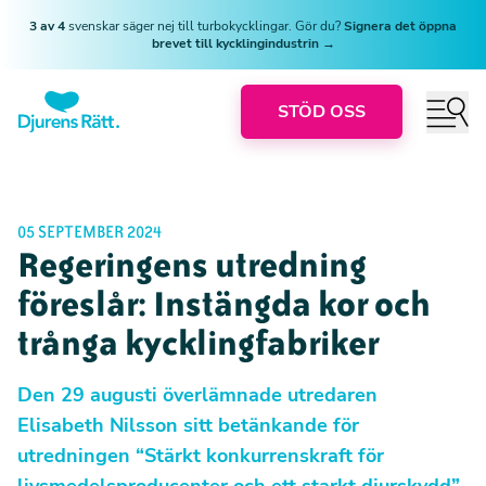
3 av 4
svenskar säger nej till turbokycklingar. Gör du?
Signera det öppna
brevet till kycklingindustrin →
STÖD OSS
05 SEPTEMBER 2024
Regeringens utredning
föreslår: Instängda kor och
trånga kycklingfabriker
Den 29 augusti överlämnade utredaren
Elisabeth Nilsson sitt betänkande för
utredningen “Stärkt konkurrenskraft för