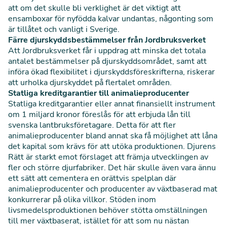
att om det skulle bli verklighet är det viktigt att
ensamboxar för nyfödda kalvar undantas, någonting som
är tillåtet och vanligt i Sverige.
Färre djurskyddsbestämmelser från Jordbruksverket
Att Jordbruksverket får i uppdrag att minska det totala
antalet bestämmelser på djurskyddsområdet, samt att
införa ökad flexibilitet i djurskyddsföreskrifterna, riskerar
att urholka djurskyddet på flertalet områden.
Statliga kreditgarantier till animalieproducenter
Statliga kreditgarantier eller annat finansiellt instrument
om 1 miljard kronor föreslås för att erbjuda lån till
svenska lantbruksföretagare. Detta för att fler
animalieproducenter bland annat ska få möjlighet att låna
det kapital som krävs för att utöka produktionen. Djurens
Rätt är starkt emot förslaget att främja utvecklingen av
fler och större djurfabriker. Det här skulle även vara ännu
ett sätt att cementera en orättvis spelplan där
animalieproducenter och producenter av växtbaserad mat
konkurrerar på olika villkor. Stöden inom
livsmedelsproduktionen behöver stötta omställningen
till mer växtbaserat, istället för att som nu nästan