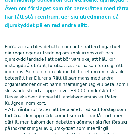
livsmedelsproducenter och ett starkt djurskydd”.
Även om förslaget som rör betesrätten med rätta
har fått stå i centrum, ger sig utredningen på
djurskyddet på en rad andra sätt.
Förra veckan blev debatten om betesrätten högaktuell
när regeringens utredning om konkurrenskraft och
djurskydd landade i att det bör vara okej att håll kor
instängda året runt, förutsatt att korna kan röra sig fritt
inomhus. Som en motreaktion till hotet om en inskränkt
betesrätt har Djurens Rätt tillsammans med andra
organisationer drivit namninsamlingen
Jag vill beta
, som i
skrivande stund är uppe i över 89 000 underskrifter.
Dessa ska överlämnas till landsbygdsminister Peter
Kullgren inom kort.
- Att frånta kor rätten att beta är ett radikalt förslag som
förtjänar den uppmärksamhet som det har fått och mer
därtill, men bakom den debatten gömmer sig fler förslag
på inskränkningar av djurskyddet som inte får gå