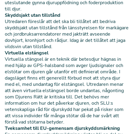
uteslutande gynna djuruppfödning och foderproduktion
till djur.
Skyddsjakt utan tillstånd
Utredaren föreslår att det ska bli tillåtet att bedriva
skyddsjakt utan tillstånd från länsstyrelsen för markägare
och jordbruksarrendatorer med jakträtt avseende
dovhjort, kronhjort och rådjur. Idag är det tillåtet att jaga
vildsvin utan tillstånd.
Virtuella elstängsel
Virtuella stängsel är en teknik där betesdjur hägnas in
med hjälp av GPS-halsband som avger ljudsignaler och
elstötar om djuren går utanför ett definierat område. I
dagsläget finns ett generellt förbud mot att styra djur
med el, med undantag för elstängsel. Utredaren menar
att även virtuella elstängsel borde undantas, någonting
som Djurens Rätt är kritiska till. Det behövs mer
information om hur det påverkar djuren, och SLU:s
vetenskapliga råd för djurskydd har pekat på risker som
att vissa individer får många stötar då de har svårt att
förstå vad stötarna betyder.
Tveksamhet till EU-gemensam djurskyddsmärkning