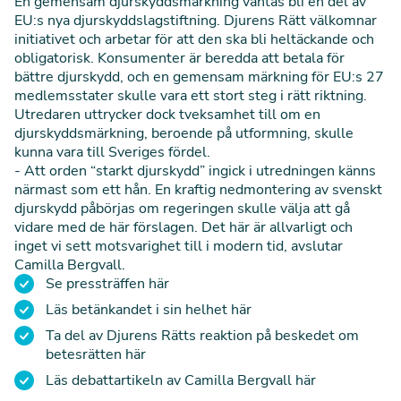
En gemensam djurskyddsmärkning väntas bli en del av
EU:s nya djurskyddslagstiftning. Djurens Rätt välkomnar
initiativet och arbetar för att den ska bli heltäckande och
obligatorisk. Konsumenter är beredda att betala för
bättre djurskydd, och en gemensam märkning för EU:s 27
medlemsstater skulle vara ett stort steg i rätt riktning.
Utredaren uttrycker dock tveksamhet till om en
djurskyddsmärkning, beroende på utformning, skulle
kunna vara till Sveriges fördel.
- Att orden “starkt djurskydd” ingick i utredningen känns
närmast som ett hån. En kraftig nedmontering av svenskt
djurskydd påbörjas om regeringen skulle välja att gå
vidare med de här förslagen. Det här är allvarligt och
inget vi sett motsvarighet till i modern tid, avslutar
Camilla Bergvall.
Se pressträffen
här
Läs betänkandet i sin helhet
här
Ta del av Djurens Rätts reaktion på beskedet om
betesrätten
här
Läs debattartikeln av Camilla Bergvall
här