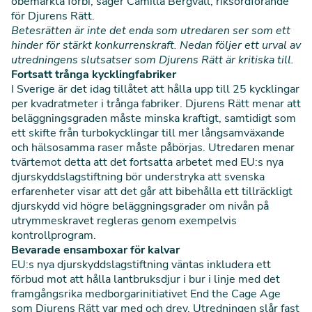
obemärkta förbi, säger Camilla Bergvall, riksordförande
för Djurens Rätt.
Betesrätten är inte det enda som utredaren ser som ett
hinder för stärkt konkurrenskraft. Nedan följer ett urval av
utredningens slutsatser som Djurens Rätt är kritiska till.
Fortsatt trånga kycklingfabriker
I Sverige är det idag tillåtet att hålla upp till 25 kycklingar
per kvadratmeter i trånga fabriker. Djurens Rätt menar att
beläggningsgraden måste minska kraftigt, samtidigt som
ett skifte från turbokycklingar till mer långsamväxande
och hälsosamma raser måste påbörjas. Utredaren menar
tvärtemot detta att det fortsatta arbetet med EU:s nya
djurskyddslagstiftning bör understryka att svenska
erfarenheter visar att det går att bibehålla ett tillräckligt
djurskydd vid högre beläggningsgrader om nivån på
utrymmeskravet regleras genom exempelvis
kontrollprogram.
Bevarade ensamboxar för kalvar
EU:s nya djurskyddslagstiftning väntas inkludera ett
förbud mot att hålla lantbruksdjur i bur i linje med det
framgångsrika medborgarinitiativet
End the Cage Age
som Djurens Rätt var med och drev. Utredningen slår fast