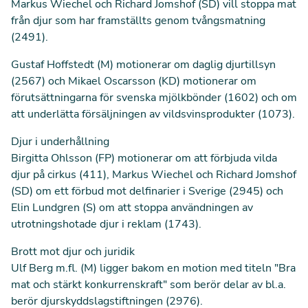
Markus Wiechel och Richard Jomshof (SD) vill stoppa mat
från djur som har framställts genom tvångsmatning
(
2491
).
Gustaf Hoffstedt (M) motionerar om daglig djurtillsyn
(
2567
) och Mikael Oscarsson (KD) motionerar om
förutsättningarna för svenska mjölkbönder (
1602
) och om
att underlätta försäljningen av vildsvinsprodukter (
1073
).
Djur i underhållning
Birgitta Ohlsson (FP) motionerar om att förbjuda vilda
djur på cirkus (
411
), Markus Wiechel och Richard Jomshof
(SD) om ett förbud mot delfinarier i Sverige (
2945
) och
Elin Lundgren (S) om att stoppa användningen av
utrotningshotade djur i reklam (
1743
).
Brott mot djur och juridik
Ulf Berg m.fl. (M) ligger bakom en motion med titeln "Bra
mat och stärkt konkurrenskraft" som berör delar av bl.a.
berör djurskyddslagstiftningen (
2976
).