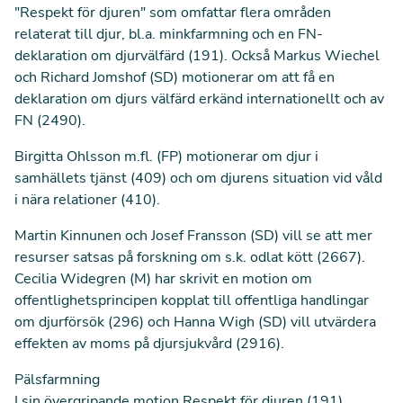
"Respekt för djuren" som omfattar flera områden
relaterat till djur, bl.a. minkfarmning och en FN-
deklaration om djurvälfärd (
191
). Också Markus Wiechel
och Richard Jomshof (SD) motionerar om att få en
deklaration om djurs välfärd erkänd internationellt och av
FN (
2490
).
Birgitta Ohlsson m.fl. (FP) motionerar om djur i
samhällets tjänst (
409
) och om djurens situation vid våld
i nära relationer (
410
).
Martin Kinnunen och Josef Fransson (SD) vill se att mer
resurser satsas på forskning om s.k. odlat kött (
2667
).
Cecilia Widegren (M) har skrivit en motion om
offentlighetsprincipen kopplat till offentliga handlingar
om djurförsök (
296
) och Hanna Wigh (SD) vill utvärdera
effekten av moms på djursjukvård (
2916
).
Pälsfarmning
I sin övergripande motion Respekt för djuren (
191
)