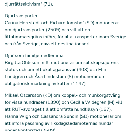
djurrättsaktivism" (
71
).
Djurtransporter
Carina Herrstedt och Richard Jomshof (SD) motionerar
om djurtransporter (
2509
) och vill att en
åttatimmarsgräns införs, för alla transporter inom Sverige
och från Sverige, oavsett destinationsort.
Djur som familjemedlemmar
Birgitta Ohlsson m.fl. motionerar om sällskapsdjurens
status och om ett ökat ägaransvar (
403
) och Elin
Lundgren och Åsa Lindestam (S) motionerar om
obligatorisk märkning av katter (
1147
).
Mikael Oscarsson (KD) om koppel- och munkorgstvång
för vissa hundraser (
1390
) och Cecilia Widegren (M) vill
att RUT-avdraget till att omfatta hundtillsyn (
167
).
Hanna Wigh och Cassandra Sundin (SD) motionerar om
att införa passning av riksdagsledamöternas hundar
under kontorstid (
2609
).