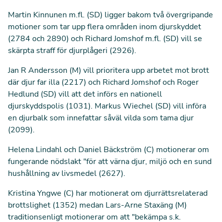
Martin Kinnunen m.fl. (SD) ligger bakom två övergripande
motioner som tar upp flera områden inom djurskyddet
(
2784
och
2890
) och Richard Jomshof m.fl. (SD) vill se
skärpta straff för djurplågeri (
2926
).
Jan R Andersson (M) vill prioritera upp arbetet mot brott
där djur far illa (
2217
) och Richard Jomshof och Roger
Hedlund (SD) vill att det införs en nationell
djurskyddspolis (
1031
). Markus Wiechel (SD) vill införa
en djurbalk som innefattar såväl vilda som tama djur
(
2099
).
Helena Lindahl och Daniel Bäckström (C) motionerar om
fungerande nödslakt "för att värna djur, miljö och en sund
hushållning av livsmedel (
2627
).
Kristina Yngwe (C) har motionerat om djurrättsrelaterad
brottslighet (
1352
) medan Lars-Arne Staxäng (M)
traditionsenligt motionerar om att "bekämpa s.k.