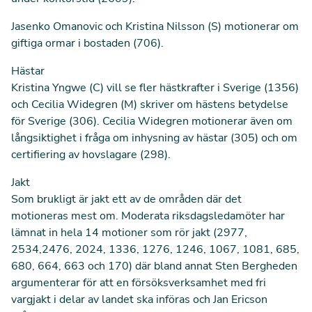
Jasenko Omanovic och Kristina Nilsson (S) motionerar om
giftiga ormar i bostaden (
706
).
Hästar
Kristina Yngwe (C) vill se fler hästkrafter i Sverige (
1356
)
och Cecilia Widegren (M) skriver om hästens betydelse
för Sverige (
306
). Cecilia Widegren motionerar även om
långsiktighet i fråga om inhysning av hästar (
305
) och om
certifiering av hovslagare (
298
).
Jakt
Som brukligt är jakt ett av de områden där det
motioneras mest om. Moderata riksdagsledamöter har
lämnat in hela 14 motioner som rör jakt (
2977
,
2534
,
2476
,
2024
,
1336
,
1276
,
1246
,
1067
,
1081
,
685
,
680
,
664
,
663
och
170
) där bland annat Sten Bergheden
argumenterar för att en försöksverksamhet med fri
vargjakt i delar av landet ska införas och Jan Ericson