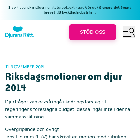
3 av 4
svenskar säger nej till turbokycklingar. Gör du?
Signera det öppna
brevet till kycklingindustrin →
STÖD OSS
11 NOVEMBER 2014
Riksdagsmotioner om djur
2014
Djurfrågor kan också ingå i ändringsförslag till
regeringens föreslagna budget, dessa ingår inte i denna
sammanställning.
Övergripande och övrigt
Jens Holm m.fl. (V) har skrivit en motion med rubriken