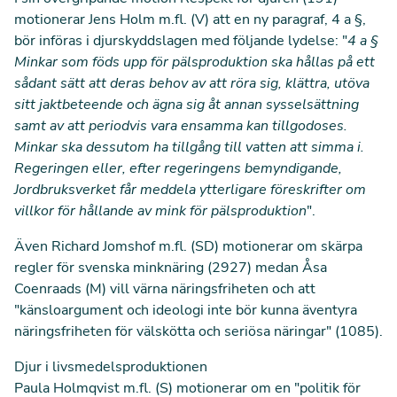
motionerar Jens Holm m.fl. (V) att en ny paragraf, 4 a §,
bör införas i djurskyddslagen med följande lydelse: "
4 a §
Minkar som föds upp för pälsproduktion ska hållas på ett
sådant sätt att deras behov av att röra sig, klättra, utöva
sitt jaktbeteende och ägna sig åt annan sysselsättning
samt av att periodvis vara ensamma kan tillgodoses.
Minkar ska dessutom ha tillgång till vatten att simma i.
Regeringen eller, efter regeringens bemyndigande,
Jordbruksverket får meddela ytterligare föreskrifter om
villkor för hållande av mink för pälsproduktion
".
Även Richard Jomshof m.fl. (SD) motionerar om skärpa
regler för svenska minknäring (
2927
) medan Åsa
Coenraads (M) vill värna näringsfriheten och att
"känsloargument och ideologi inte bör kunna äventyra
näringsfriheten för välskötta och seriösa näringar" (
1085
).
Djur i livsmedelsproduktionen
Paula Holmqvist m.fl. (S) motionerar om en "politik för