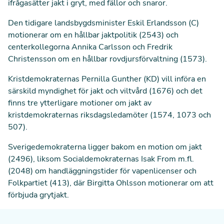
ifrågasätter jakt i gryt, med fällor och snaror.
Den tidigare landsbygdsminister Eskil Erlandsson (C)
motionerar om en hållbar jaktpolitik (
2543
) och
centerkollegorna Annika Carlsson och Fredrik
Christensson om en hållbar rovdjursförvaltning (
1573
).
Kristdemokraternas Pernilla Gunther (KD) vill införa en
särskild myndighet för jakt och viltvård (
1676
) och det
finns tre ytterligare motioner om jakt av
kristdemokraternas riksdagsledamöter (
1574
,
1073
och
507
).
Sverigedemokraterna ligger bakom en motion om jakt
(
2496
), liksom Socialdemokraternas Isak From m.fl.
(
2048
) om handläggningstider för vapenlicenser och
Folkpartiet (
413
), där Birgitta Ohlsson motionerar om att
förbjuda grytjakt.