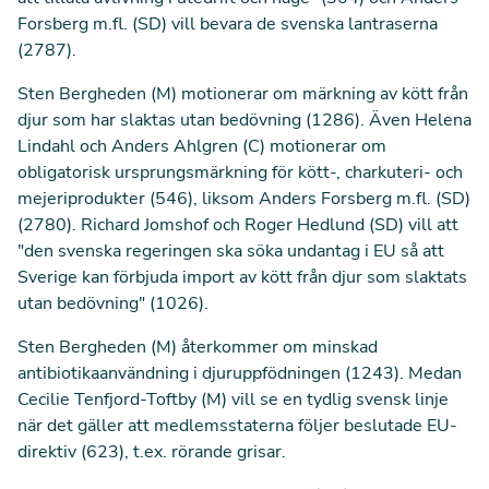
Forsberg m.fl. (SD) vill bevara de svenska lantraserna
(
2787
).
Sten Bergheden (M) motionerar om märkning av kött från
djur som har slaktas utan bedövning (
1286
). Även Helena
Lindahl och Anders Ahlgren (C) motionerar om
obligatorisk ursprungsmärkning för kött-, charkuteri- och
mejeriprodukter (
546
), liksom Anders Forsberg m.fl. (SD)
(
2780
). Richard Jomshof och Roger Hedlund (SD) vill att
"den svenska regeringen ska söka undantag i EU så att
Sverige kan förbjuda import av kött från djur som slaktats
utan bedövning" (
1026
).
Sten Bergheden (M) återkommer om minskad
antibiotikaanvändning i djuruppfödningen (
1243
). Medan
Cecilie Tenfjord-Toftby (M) vill se en tydlig svensk linje
när det gäller att medlemsstaterna följer beslutade EU-
direktiv (
623
), t.ex. rörande grisar.