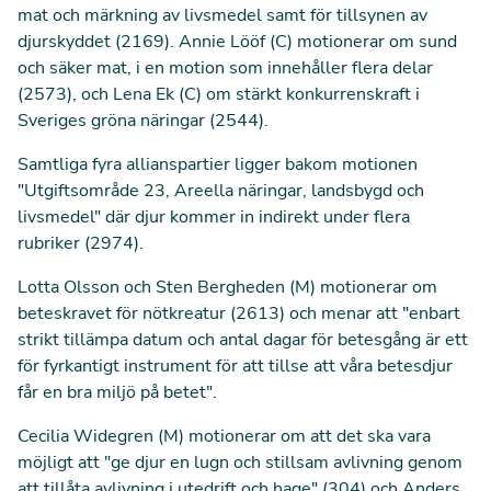
mat och märkning av livsmedel samt för tillsynen av
djurskyddet (
2169
). Annie Lööf (C) motionerar om sund
och säker mat, i en motion som innehåller flera delar
(
2573
), och Lena Ek (C) om stärkt konkurrenskraft i
Sveriges gröna näringar (
2544
).
Samtliga fyra allianspartier ligger bakom motionen
"Utgiftsområde 23, Areella näringar, landsbygd och
livsmedel" där djur kommer in indirekt under flera
rubriker (
2974
).
Lotta Olsson och Sten Bergheden (M) motionerar om
beteskravet för nötkreatur (
2613
) och menar att "enbart
strikt tillämpa datum och antal dagar för betesgång är ett
för fyrkantigt instrument för att tillse att våra betesdjur
får en bra miljö på betet".
Cecilia Widegren (M) motionerar om att det ska vara
möjligt att "ge djur en lugn och stillsam avlivning genom
att tillåta avlivning i utedrift och hage" (
304
) och Anders