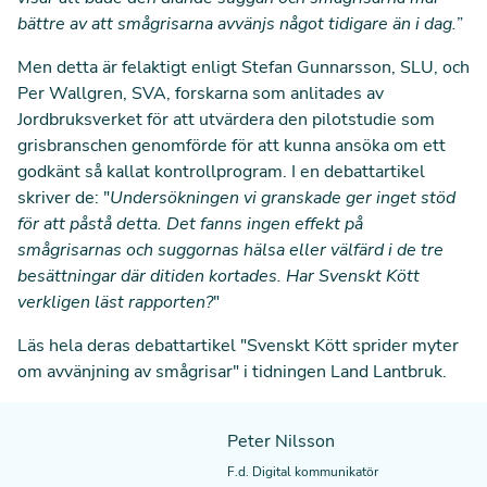
bättre av att smågrisarna avvänjs något tidigare än i dag.
”
Men detta är felaktigt enligt Stefan Gunnarsson, SLU, och
Per Wallgren, SVA,
forskarna som anlitades av
Jordbruksverket för att utvärdera
den pilotstudie som
grisbranschen genomförde för att kunna ansöka om ett
godkänt så kallat kontrollprogram
. I en debattartikel
skriver de: "
Undersökningen vi granskade ger inget stöd
för att påstå detta. Det fanns ingen effekt på
smågrisarnas och suggornas hälsa eller välfärd i de tre
besättningar där ditiden kortades. Har Svenskt Kött
verkligen läst rapporten?
"
Läs hela deras debattartikel
"Svenskt Kött sprider myter
om avvänjning av smågrisar"
i tidningen Land Lantbruk.
Peter Nilsson
F.d. Digital kommunikatör