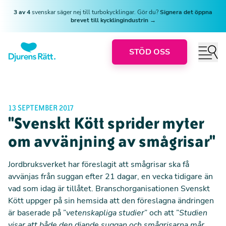
3 av 4
svenskar säger nej till turbokycklingar. Gör du?
Signera det öppna
brevet till kycklingindustrin →
STÖD OSS
13 SEPTEMBER 2017
"Svenskt Kött sprider myter
om avvänjning av smågrisar"
Jordbruksverket har föreslagit att smågrisar
ska få
avvänjas från suggan efter 21 dagar, en vecka tidigare än
vad som idag är tillåtet
. Branschorganisationen Svenskt
Kött uppger på sin hemsida att den föreslagna ändringen
är baserade på ”
vetenskapliga studier
” och att ”
Studien
visar att både den diande suggan och smågrisarna mår