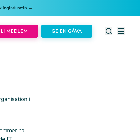
cklingindustrin →
BLI MEDLEM
GE EN GÅVA
rganisation i
 kommer ha
de IT.