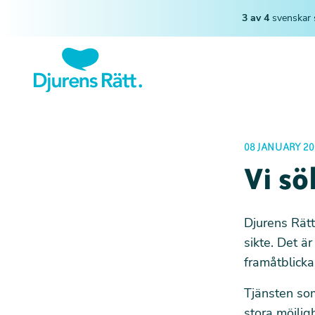
3 av 4
svenskar 
08 JANUARY 20
Vi s
Djurens Rätt
sikte. Det ä
framåtblicka
Tjänsten som
stora möjligh