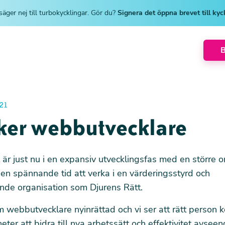
säger nej till turbokycklingar. Gör du?
Signera det öppna brevet till ky
21
öker webbutvecklare
 är just nu i en expansiv utvecklingsfas med en större o
r en spännande tid att verka i en värderingsstyrd och
nde organisation som Djurens Rätt.
 webbutvecklare nyinrättad och vi ser att rätt person
eter att bidra till nya arbetssätt och effektivitet avseen