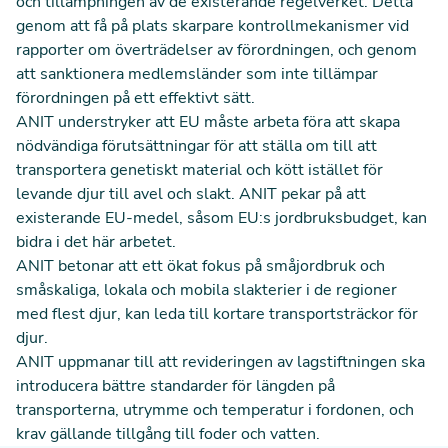
och tillämpningen av de existerande regelverket. Detta
genom att få på plats skarpare kontrollmekanismer vid
rapporter om överträdelser av förordningen, och genom
att sanktionera medlemsländer som inte tillämpar
förordningen på ett effektivt sätt.
ANIT understryker att EU måste arbeta föra att skapa
nödvändiga förutsättningar för att ställa om till att
transportera genetiskt material och kött istället för
levande djur till avel och slakt. ANIT pekar på att
existerande EU-medel, såsom EU:s jordbruksbudget, kan
bidra i det här arbetet.
ANIT betonar att ett ökat fokus på småjordbruk och
småskaliga, lokala och mobila slakterier i de regioner
med flest djur, kan leda till kortare transportsträckor för
djur.
ANIT uppmanar till att revideringen av lagstiftningen ska
introducera bättre standarder för längden på
transporterna, utrymme och temperatur i fordonen, och
krav gällande tillgång till foder och vatten.