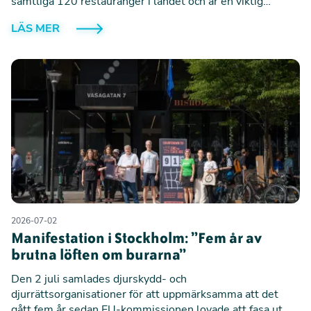
samtliga 120 restauranger i landet och är en viktig
milstolpe för hönorna i Ukraina, där omkring 98 procent
LÄS MER
av de äggläggande hönorna fortfarande tvingas leva i
burar.
2026-07-02
Manifestation i Stockholm: ”Fem år av
brutna löften om burarna”
Den 2 juli samlades djurskydd- och
djurrättsorganisationer för att uppmärksamma att det
gått fem år sedan EU-kommissionen lovade att fasa ut