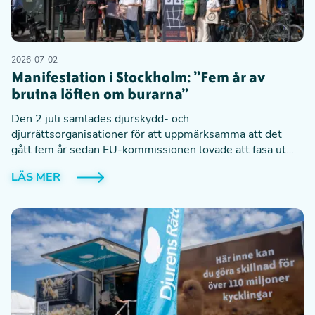
2026-07-02
Manifestation i Stockholm: ”Fem år av
brutna löften om burarna”
Den 2 juli samlades djurskydd- och
djurrättsorganisationer för att uppmärksamma att det
gått fem år sedan EU-kommissionen lovade att fasa ut
burar i djurhållningen. Budskapet var tydligt: nu måste
LÄS MER
löftet infrias.