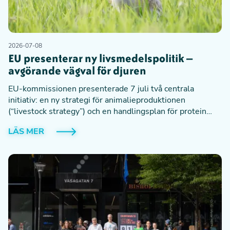
2026-07-08
EU presenterar ny livsmedelspolitik –
avgörande vägval för djuren
EU-kommissionen presenterade 7 juli två centrala
initiativ: en ny strategi för animalieproduktionen
(“livestock strategy”) och en handlingsplan för protein
(“protein action plan”). Tillsammans sätter de riktningen
LÄS MER
för framtidens livsmedelssystem i Europa – med stora
konsekvenser för djur, klimat och hur vår mat produceras.