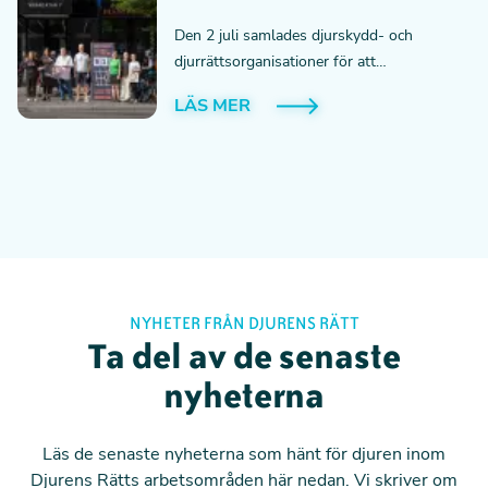
Den 2 juli samlades djurskydd- och
djurrättsorganisationer för att
uppmärksamma att det gått fem år sedan
LÄS MER
EU-kommissionen lovade att fasa ut burar i
djurhållningen. Budskapet var tydligt: nu
måste löftet infrias.
NYHETER FRÅN DJURENS RÄTT
Ta del av de senaste
nyheterna
Läs de senaste nyheterna som hänt för djuren inom
Djurens Rätts arbetsområden här nedan. Vi skriver om