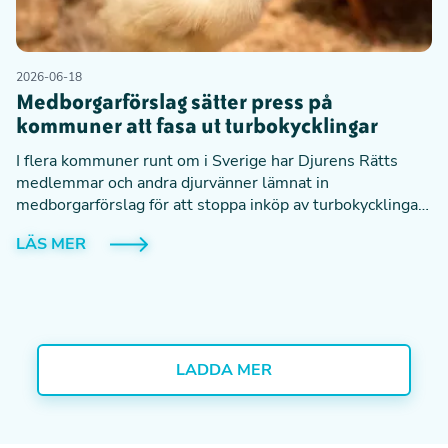
2026-06-18
Medborgarförslag sätter press på
kommuner att fasa ut turbokycklingar
I flera kommuner runt om i Sverige har Djurens Rätts
medlemmar och andra djurvänner lämnat in
medborgarförslag för att stoppa inköp av turbokycklingar.
Nu har de flesta förslagen nått tillräckligt stöd för att tas
LÄS MER
upp av politiker.
LADDA MER