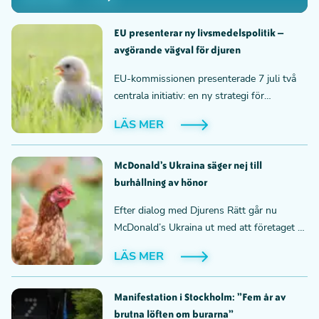
tillsammans med forskare, experter och andra
djurskyddsorganisationer. Beskedet är en milstolpe
för bläckfiskarnas rättigheter och innebär att upp till
EU presenterar ny livsmedelspolitik –
en miljon bläckfiskar om året slipper födas upp och
avgörande vägval för djuren
dödas i industriell produktion.
EU-kommissionen presenterade 7 juli två
centrala initiativ: en ny strategi för
animalieproduktionen (“livestock strategy”)
LÄS MER
och en handlingsplan för protein (“protein
action plan”). Tillsammans sätter de
riktningen för framtidens livsmedelssystem
McDonald’s Ukraina säger nej till
i Europa – med stora konsekvenser för djur,
burhållning av hönor
klimat och hur vår mat produceras.
Efter dialog med Djurens Rätt går nu
McDonald’s Ukraina ut med att företaget är
helt buräggsfritt. Policyn omfattar samtliga
LÄS MER
120 restauranger i landet och är en viktig
milstolpe för hönorna i Ukraina, där
omkring 98 procent av de äggläggande
Manifestation i Stockholm: ”Fem år av
hönorna fortfarande tvingas leva i burar.
brutna löften om burarna”