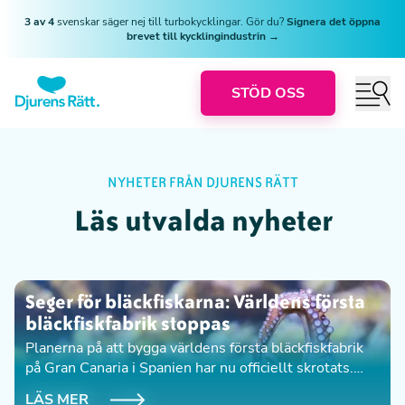
3 av 4
svenskar säger nej till turbokycklingar. Gör du?
Signera det öppna
brevet till kycklingindustrin →
STÖD OSS
NYHETER FRÅN DJURENS RÄTT
Läs utvalda nyheter
Seger för bläckfiskarna: Världens första
bläckfiskfabrik stoppas
Planerna på att bygga världens första bläckfiskfabrik
på Gran Canaria i Spanien har nu officiellt skrotats.
Detta efter påtryckningar från Djurens Rätt,
LÄS MER