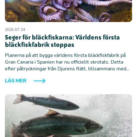
2026-07-24
Seger för bläckfiskarna: Världens första
bläckfiskfabrik stoppas
Planerna på att bygga världens första bläckfiskfabrik på
Gran Canaria i Spanien har nu officiellt skrotats. Detta
efter påtryckningar från Djurens Rätt, tillsammans med
forskare, experter och andra djurskyddsorganisationer.
LÄS MER
Beskedet är en milstolpe för bläckfiskarnas rättigheter
och innebär att upp till en miljon bläckfiskar om året
slipper födas upp och dödas i industriell produktion.