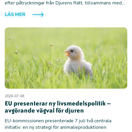
efter påtryckningar från Djurens Rätt, tillsammans med
forskare, experter och andra djurskyddsorganisationer.
LÄS MER
Beskedet är en milstolpe för bläckfiskarnas rättigheter
och innebär att upp till en miljon bläckfiskar om året
slipper födas upp och dödas i industriell produktion.
2026-07-08
EU presenterar ny livsmedelspolitik –
avgörande vägval för djuren
EU-kommissionen presenterade 7 juli två centrala
initiativ: en ny strategi för animalieproduktionen