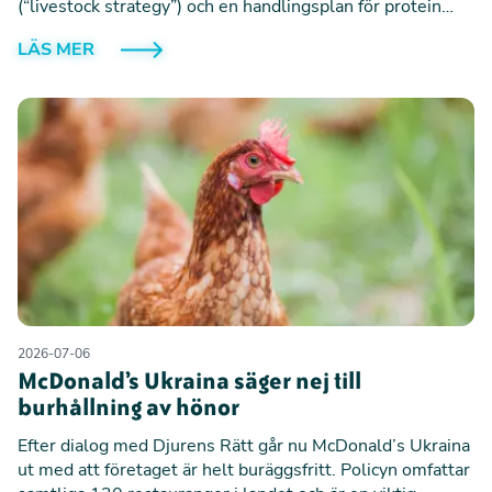
(“livestock strategy”) och en handlingsplan för protein
(“protein action plan”). Tillsammans sätter de riktningen
LÄS MER
för framtidens livsmedelssystem i Europa – med stora
konsekvenser för djur, klimat och hur vår mat produceras.
2026-07-06
McDonald’s Ukraina säger nej till
burhållning av hönor
Efter dialog med Djurens Rätt går nu McDonald’s Ukraina
ut med att företaget är helt buräggsfritt. Policyn omfattar