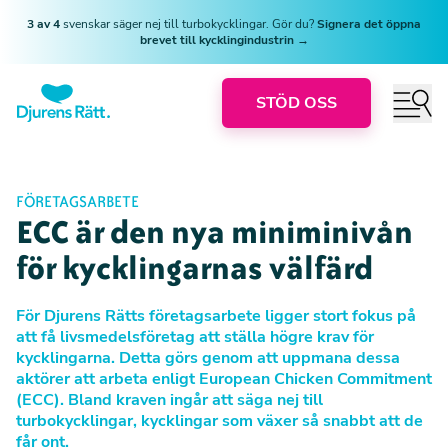
3 av 4
svenskar säger nej till turbokycklingar. Gör du?
Signera det öppna
brevet till kycklingindustrin →
STÖD OSS
FÖRETAGSARBETE
ECC är den nya miniminivån
för kycklingarnas välfärd
För Djurens Rätts företagsarbete ligger stort fokus på
att få livsmedelsföretag att ställa högre krav för
kycklingarna. Detta görs genom att uppmana dessa
aktörer att arbeta enligt European Chicken Commitment
(ECC). Bland kraven ingår att säga nej till
turbokycklingar, kycklingar som växer så snabbt att de
får ont.