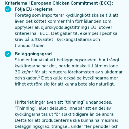
Kriterierna i European Chicken Commitment (ECC):
Följa EU-reglerna
Företag som importerar kycklingkött ska se till att
även det köttet kommer från förhållanden som
uppfyller all djurskyddslagstiftning i EU, utöver
kriterierna i ECC. Det gäller till exempel specifika
krav på luftkvalitet i kycklingstallarna och
transporttider.
Beläggningsgrad
Studier har visat att beläggningsgraden, hur trångt
kycklingarna har det, borde minska till åtminstone
30 kg/m² för att reducera förekomsten av sjukdomar
1
och skador.
Det skulle också ge kycklingarna mer
frihet att röra sig för att kunna bete sig naturligt.
I kriteriet ingår även att “thinning” undanbedes.
"Thinning", eller delslakt, innebär att en del av
kycklingarna tas ut för slakt tidigare än de andra.
Detta för att producenterna ska kunna ha maximal
beläggningsgrad, trängsel, under fler perioder och