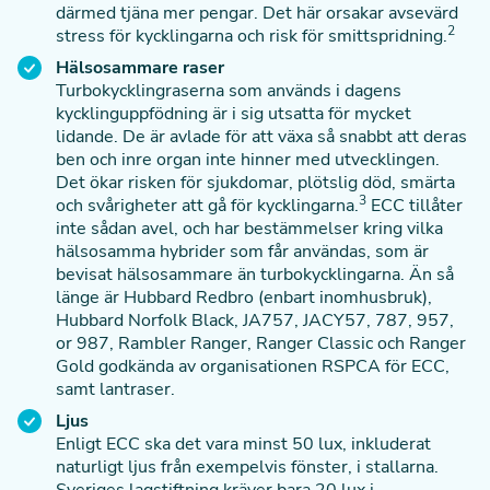
därmed tjäna mer pengar. Det här orsakar avsevärd
2
stress för kycklingarna och risk för smittspridning.
Hälsosammare raser
Turbokycklingraserna som används i dagens
kycklinguppfödning är i sig utsatta för mycket
lidande. De är avlade för att växa så snabbt att deras
ben och inre organ inte hinner med utvecklingen.
Det ökar risken för sjukdomar, plötslig död, smärta
3
och svårigheter att gå för kycklingarna.
ECC tillåter
inte sådan avel, och har bestämmelser kring vilka
hälsosamma hybrider som får användas, som är
bevisat hälsosammare än turbokycklingarna. Än så
länge är Hubbard Redbro (enbart inomhusbruk),
Hubbard Norfolk Black, JA757, JACY57, 787, 957,
or 987, Rambler Ranger, Ranger Classic och Ranger
Gold godkända av organisationen RSPCA för ECC,
samt lantraser.
Ljus
Enligt ECC ska det vara minst 50 lux, inkluderat
naturligt ljus från exempelvis fönster, i stallarna.