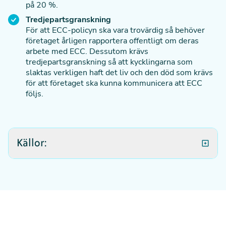
på 20 %.
Tredjepartsgranskning
För att ECC-policyn ska vara trovärdig så behöver
företaget årligen rapportera offentligt om deras
arbete med ECC. Dessutom krävs
tredjepartsgranskning så att kycklingarna som
slaktas verkligen haft det liv och den död som krävs
för att företaget ska kunna kommunicera att ECC
följs.
Källor:
a. Dozier W.A. m.fl. (2005) Stocking density effects
on growth performance and processing yields of
heavy broilers. Poultry Science 84(8): 1332–1338.