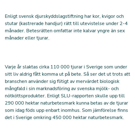
Enligt svensk djurskyddslagstiftning har kor, kvigor och
stutar (kastrerade handjur) rätt till utevistelse under 2-4
månader. Betesrätten omfattar inte kalvar yngre än sex
månader eller tjurar.
Varje år slaktas cirka
110 000 tjurar
i Sverige som under
sitt liv aldrig fått komma ut på bete. Så ser det ut
trots att
branschen använder sig flitigt av mervärdet biologisk
mångfald i sin marknadsföring av svenska mjölk- och
nötköttsprodukter. Enligt SLU-rapporten skulle upp till
290 000 hektar naturbetesmark kunna betas av de tjurar
som idag föds upp enbart inomhus. Som jämförelse finns
det i Sverige omkring
450 000 hektar
naturbetesmark.