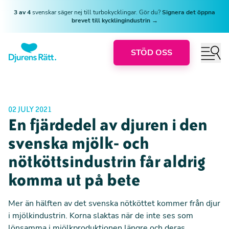
3 av 4
svenskar säger nej till turbokycklingar. Gör du?
Signera det öppna
brevet till kycklingindustrin →
STÖD OSS
02 JULY 2021
En fjärdedel av djuren i den
svenska mjölk- och
nötköttsindustrin får aldrig
komma ut på bete
Mer än hälften av det svenska nötköttet kommer från djur
i mjölkindustrin. Korna slaktas när de inte ses som
lönsamma i mjölkproduktionen längre och deras