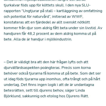
tjurkalvar föds upp för köttets skull. I den nya SLU-
rapporten “
Ungtjurar på stall – kartläggning av omfattning
och potential för naturvård
”, initierad av WWF,
konstateras att
en fjärdedel av allt svenskt nötkött
kommer från djur som aldrig fått beta under sin livstid. Av
handjuren får 48,2 procent av dem aldrig komma ut på
bete. Alla de är handjur i mjölkindustrin.
– Det är väldigt bra att den här frågan lyfts och att
djurvälfärdsaspekten poängteras. Precis som korna
behöver också tjurarna få komma ut på bete. Som det ser
ut idag föds tjurarna upp inomhus, ofta trångt och på hårt
underlag. Det finns ingen logik i att de är undantagna
betesrätten, sett till djurens behov, säger Linda
Björklund, sakkunnig och etolog hos Djurens Rätt.