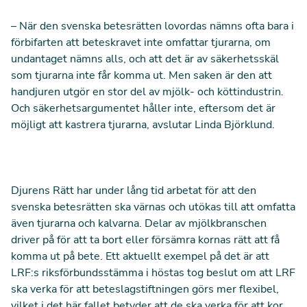
– När den svenska betesrätten lovordas nämns ofta bara i
förbifarten att beteskravet inte omfattar tjurarna, om
undantaget nämns alls, och att det är av säkerhetsskäl
som tjurarna inte får komma ut. Men saken är den att
handjuren utgör en stor del av mjölk- och köttindustrin.
Och säkerhetsargumentet håller inte, eftersom det är
möjligt att kastrera tjurarna, avslutar Linda Björklund.
Djurens Rätt har under lång tid arbetat för att
den
svenska betesrätten ska värnas och utökas
till att omfatta
även tjurarna och kalvarna.
Delar av mjölkbranschen
driver på för att ta bort eller försämra kornas rätt att få
komma ut på bete. Ett aktuellt exempel på det är att
LRF:s riksförbundsstämma i höstas tog beslut om att LRF
ska verka för att beteslagstiftningen görs mer flexibel,
vilket i det här fallet betyder att de ska verka för att kor