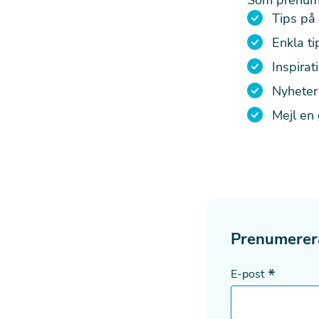
Tips på 
Enkla t
Inspirat
Nyheter 
Mejl en
Prenumerer
*
E-post