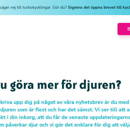
säger nej till turbokycklingar. Gör du?
Signera det öppna brevet till ky
du göra mer för djuren?
kriva upp dig på något av våra nyhetsbrev är du med
 djuren som är flest och har det sämst. Vi ser till att 
kt i din inkorg, att du får de senaste uppdateringarn
m påverkar djur och vi gör det enklare för dig att välj