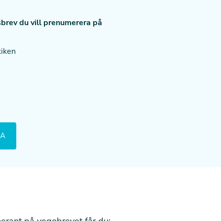
tsbrev du vill prenumerera på
tiken
rant på vegobrevet får du: