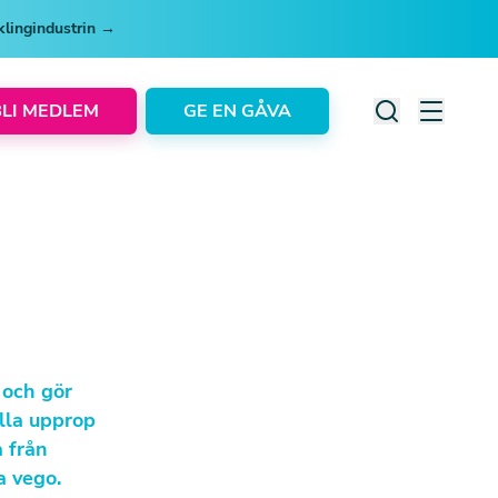
cklingindustrin →
BLI MEDLEM
GE EN GÅVA
 och gör
alla upprop
a från
a vego.