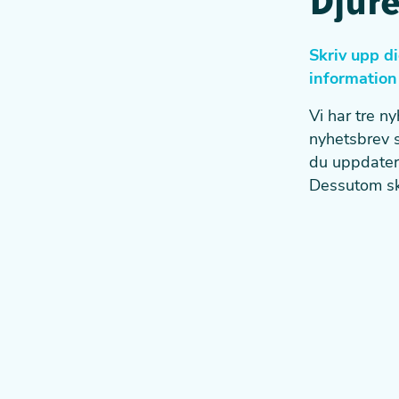
Djure
Skriv upp di
information
Vi har tre n
nyhetsbrev s
du uppdateri
Dessutom ski