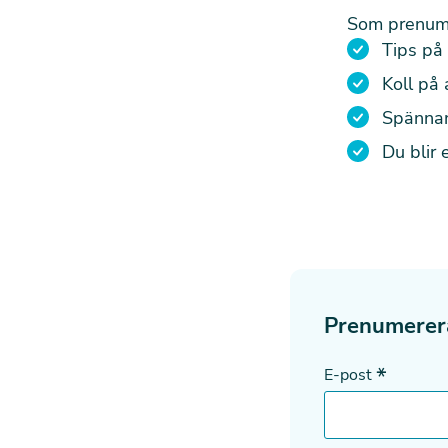
Som prenume
Tips på 
Koll på
Spännan
Du blir 
Prenumerer
*
E-post