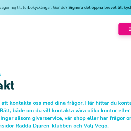
säger nej till turbokycklingar. Gör du?
Signera det öppna brevet till ky
S
akt
tt kontakta oss med dina frågor. Här hittar du kont
 Rätt, både om du vill kontakta våra olika kontor elle
ningar såsom givarservice, vår shop eller har frågor 
sidor Rädda Djuren-klubben och Välj Vego.