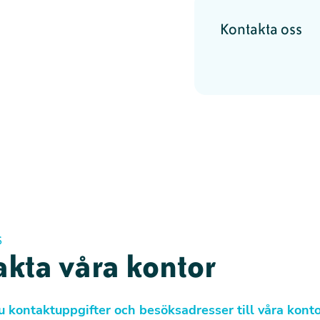
ärld där djur respekteras som kännande
Kontakta oss
öd för att kunna hjälpa djuren. Det är alla
Website
mans är Djurens Rätt.
Bästa sättet att stödja
 medlem.
S
kta våra kontor
u kontaktuppgifter och besöksadresser till våra konto