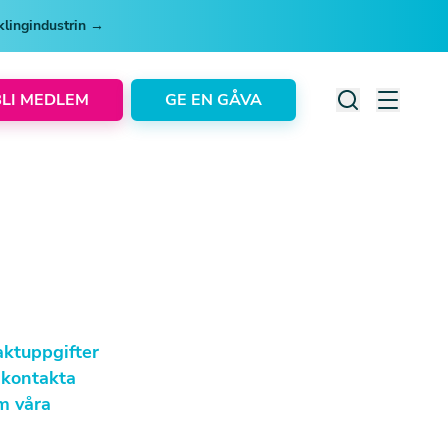
cklingindustrin →
BLI MEDLEM
GE EN GÅVA
aktuppgifter
r kontakta
om våra