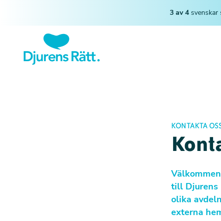
3 av 4
svenskar 
KONTAKTA OS
Kont
Välkommen a
till Djurens
olika avdel
externa hem