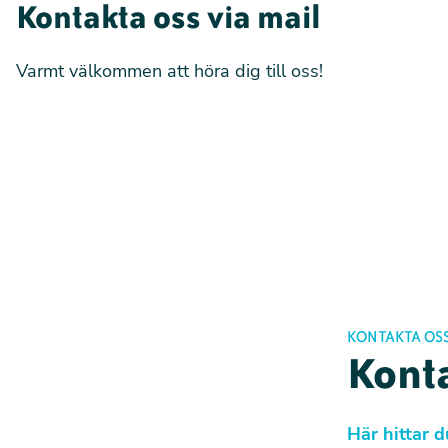
kunskap vill vi förverkliga vårt mål:
en v
Kontakta oss via mail
individer med rätt till sina egna liv.
Varmt välkommen att höra dig till oss!
Djurens Rätt är beroende av frivilligt st
medlemmar och gåvogivare som tillsam
Djurens Rätt är att bli månadsgivande
KONTAKTA OS
Konta
Här hittar d