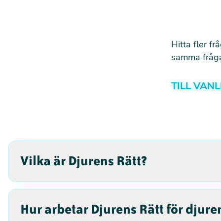
Hitta fler f
samma fråga 
TILL VAN
Vilka är Djurens Rätt?
Hur arbetar Djurens Rätt för djure
SEDAN 1882