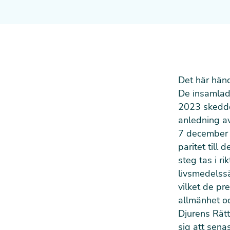
Det här hän
De insamlade
2023 skedde
anledning av
7 december b
paritet till
steg tas i r
livsmedelssä
vilket de pr
allmänhet oc
Djurens Rätt
sig att senas