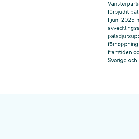
Vänsterparti
förbjudit pä
I juni 2025 
avvecklingss
pälsdjursupp
förhoppning 
framtiden och
Sverige och