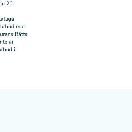
 än 20
atliga
 förbud mot
jurens Rätts
nte är
örbud i