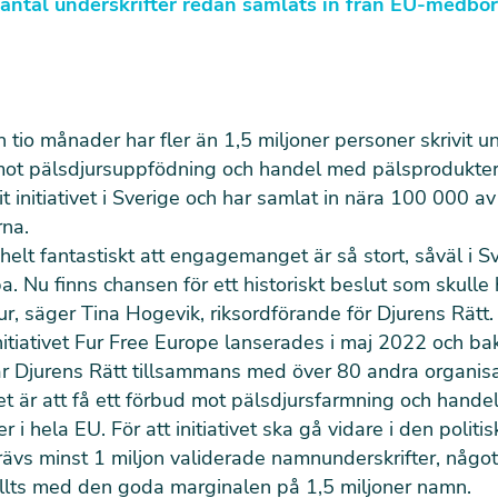
 antal underskrifter redan samlats in från EU-medbor
 tio månader har fler än 1,5 miljoner personer skrivit un
ot pälsdjursuppfödning och handel med pälsprodukter
it initiativet i Sverige och har samlat in nära 100 000 av
rna.
helt fantastiskt att engagemanget är så stort, såväl i S
a. Nu finns chansen för ett historiskt beslut som skulle 
jur, säger Tina Hogevik, riksordförande för Djurens Rätt.
itiativet Fur Free Europe lanserades i maj 2022 och b
står Djurens Rätt tillsammans med över 80 andra organisa
t är att få ett förbud mot pälsdjursfarmning och hand
 i hela EU. För att initiativet ska gå vidare i den politis
rävs minst 1 miljon validerade namnunderskrifter, någo
ällts med den goda marginalen på 1,5 miljoner namn.