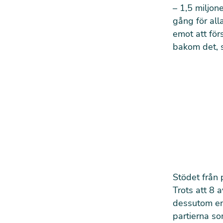
– 1,5 miljon
gång för all
emot att för
bakom det, s
Stödet från 
Trots att 8 
dessutom en 
partierna som