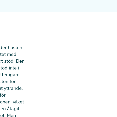
nder hösten
ntet med
kt stöd. Den
od inte i
tterligare
eten för
t yttrande,
för
onen, vilket
en åtagit
vet. Men