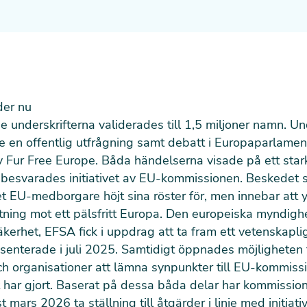
der nu
 underskrifterna validerades till 1,5 miljoner namn. U
 en offentlig utfrågning samt debatt i Europaparlame
 Fur Free Europe. Båda händelserna visade på ett star
esvarades initiativet av EU-kommissionen. Beskedet st
 det EU-medborgare höjt sina röster för, men innebar att y
iktning mot ett pälsfritt Europa. Den europeiska myndigh
kerhet, EFSA fick i uppdrag att ta fram ett vetenskaplig
esenterade i juli 2025. Samtidigt öppnades möjligheten 
h organisationer att lämna synpunkter till EU-kommissi
 har gjort. Baserat på dessa båda delar har kommission
t mars 2026 ta ställning till åtgärder i linje med initiati