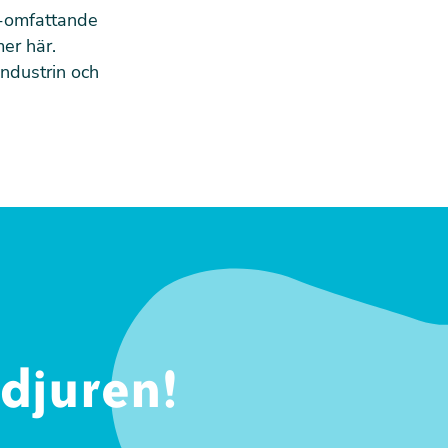
EU-omfattande
mer
här
.
industrin och
sdjuren!