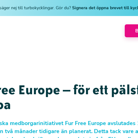
säger nej till turbokycklingar. Gör du?
Signera det öppna brevet till ky
ree Europe – för ett pälsf
pa
ska medborgarinitiativet Fur Free Europe avslutades
n två månader tidigare än planerat. Detta tack vare at