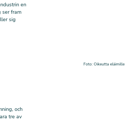
industrin en
g ser fram
ler sig
Foto: Oikeutta eläimille
mning, och
ara tre av