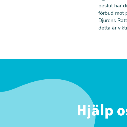
beslut har d
förbud mot 
Djurens Rätt
detta är vikt
Hjälp o