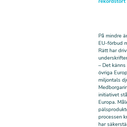
rekordstort
På mindre än
EU-förbud m
Rätt har driv
underskrifte
– Det känns 
övriga Europ
miljontals d
Medborgarin
initiativet 
Europa. Måle
pälsprodukter
processen k
har säkerst