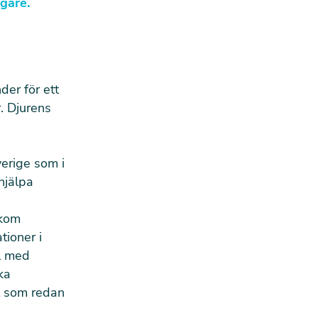
gare.
der för ett
. Djurens
verige som i
hjälpa
akom
tioner i
el med
ka
t som redan