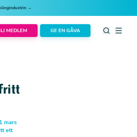
cklingindustrin →
BLI MEDLEM
GE EN GÅVA
ritt
 1 mars
t ett