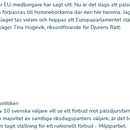
er EU-medborgare har sagt sitt. Nu är det dags att päls
a förpassas till historieböckerna där den hör hemma. Ja
slaget tas vidare och hoppas att Europaparlamentet stäl
äger Tina Hogevik, riksordförande för Djurens Rätt.
politiken
av 10 svenska väljare vill se ett förbud mot pälsdjursfar
majoritet av samtliga riksdagspartiers väljare, är det b
 tagit ställning för ett nationellt förbud - Miljöpartiet,