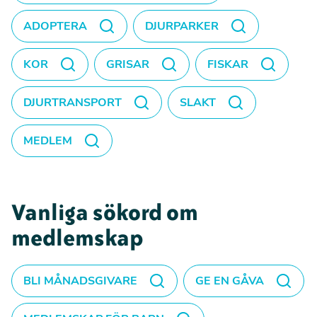
ADOPTERA
DJURPARKER
KOR
GRISAR
FISKAR
DJURTRANSPORT
SLAKT
MEDLEM
Vanliga sökord om
medlemskap
BLI MÅNADSGIVARE
GE EN GÅVA