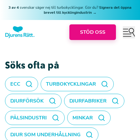
3 av 4
svenskar säger nej till turbokycklingar. Gör du?
Signera det öppna
brevet till kycklingindustrin →
STÖD OSS
Söks ofta på
ECC
TURBOKYCKLINGAR
DJURFÖRSÖK
DJURFABRIKER
PÄLSINDUSTRI
MINKAR
DJUR SOM UNDERHÅLLNING