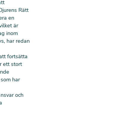
tt
 Djurens Rätt
era en
ilket är
tag inom
s, har redan
tt fortsätta
 ett stort
ande
 som har
ansvar och
a