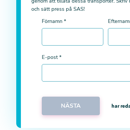
genom att tillåta dessa transporter. Skriv
och sätt press på SAS!
Förnamn
*
Efterna
E-post
*
NÄSTA
har reda