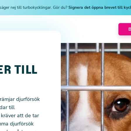
säger nej till turbokycklingar. Gör du?
Signera det öppna brevet till ky
R TILL
ämjar djurförsök
ar till
kräver att de tar
mma djurförsök