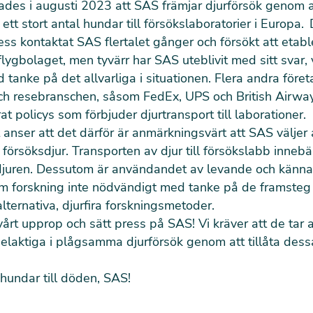
des i augusti 2023 att SAS främjar djurförsök genom a
 ett stort antal hundar till försökslaboratorier i Europa.
ss kontaktat SAS flertalet gånger och försökt att etabl
lygbolaget, men tyvärr har SAS uteblivit med sitt svar, v
tanke på det allvarliga i situationen. Flera andra före
och resebranschen, såsom FedEx, UPS och British Airway
t policys som förbjuder djurtransport till laborationer.
 anser att det därför är anmärkningsvärt att SAS väljer a
 försöksdjur. Transporten av djur till försökslabb innebär
 djuren. Dessutom är användandet av levande och känn
nom forskning inte nödvändigt med tanke på de framsteg
alternativa, djurfira forskningsmetoder.
vårt upprop och sätt press på SAS! Vi kräver att de tar 
delaktiga i plågsamma djurförsök genom att tillåta dess
 hundar till döden, SAS!