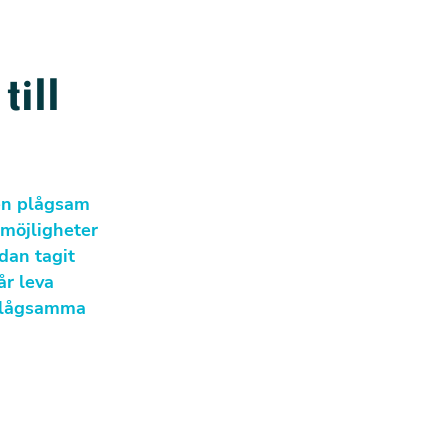
till
 en plågsam
 möjligheter
edan tagit
år leva
 plågsamma