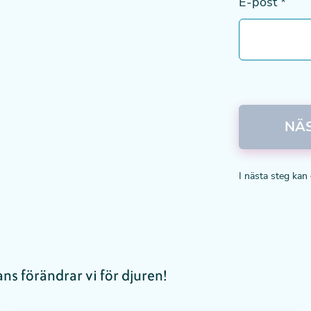
E-post
*
NÄ
I nästa steg kan
s förändrar vi för djuren!