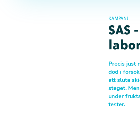
KAMPANJ
SAS -
labor
Precis just
död i försö
att sluta sk
steget. Men 
under frukt
tester.