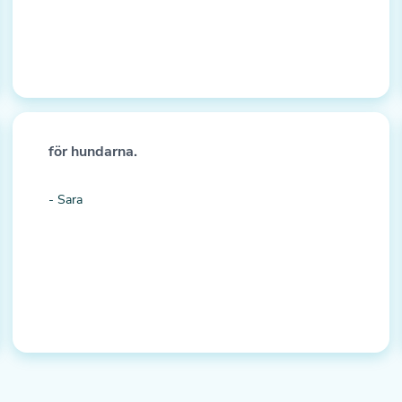
för hundarna.
- Sara