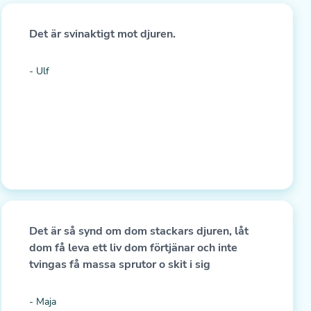
Det är svinaktigt mot djuren.
- Ulf
Det är så synd om dom stackars djuren, låt
dom få leva ett liv dom förtjänar och inte
tvingas få massa sprutor o skit i sig
- Maja