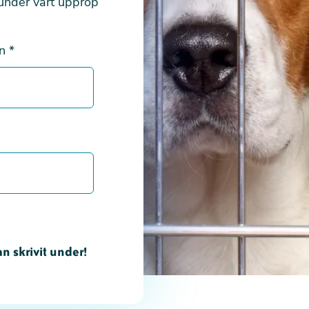
 under vårt upprop
mn
*
n skrivit under!