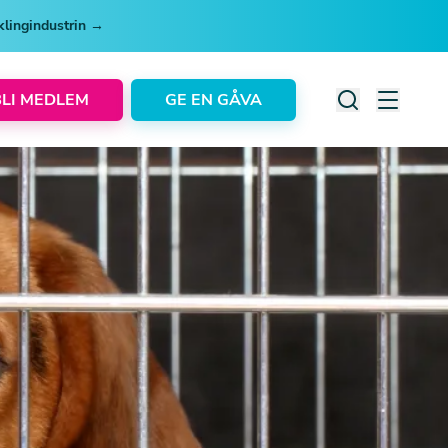
cklingindustrin →
BLI MEDLEM
GE EN GÅVA