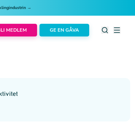
cklingindustrin →
BLI MEDLEM
GE EN GÅVA
tivitet