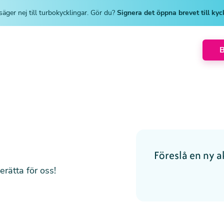
säger nej till turbokycklingar. Gör du?
Signera det öppna brevet till ky
Föreslå en ny ak
rätta för oss!
Website