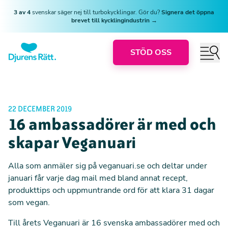
3 av 4
svenskar säger nej till turbokycklingar. Gör du?
Signera det öppna
brevet till kycklingindustrin →
STÖD OSS
22 DECEMBER 2019
16 ambassadörer är med och
skapar Veganuari
Alla som anmäler sig på veganuari.se och deltar under
januari får varje dag mail med bland annat recept,
produkttips och uppmuntrande ord för att klara 31 dagar
som vegan.
Till årets Veganuari är 16 svenska ambassadörer med och