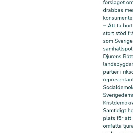
förslaget om
drabbas men
konsumenters
−
Att ta bor
stort stöd f
som Sverige
samhällspoli
Djurens Rät
landsbygdsmi
partier i ri
representant
Socialdemokr
Sverigedemo
Kristdemokr
Samtidigt hö
plats för att
omfatta tjur