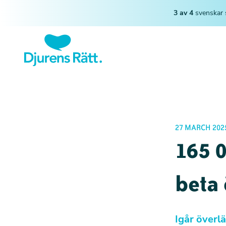
3 av 4
svenskar 
27 MARCH 202
165 0
beta 
Igår överl