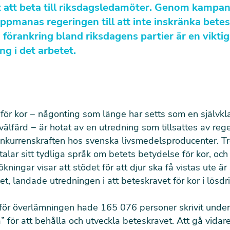
t att beta till riksdagsledamöter. Genom kampan
uppmanas regeringen till att inte inskränka bete
 förankring bland riksdagens partier är en viktig
ng i det arbetet.
för kor − någonting som länge har setts som en självkla
välfärd − är hotat av en utredning som tillsattes av reg
onkurrenskraften hos svenska livsmedelsproducenter. Tr
talar sitt tydliga språk om betets betydelse för kor, och 
kningar visar att stödet för att djur ska få vistas ute är
t, landade utredningen i att beteskravet för kor i lösdri
et för överlämningen hade 165 076 personer skrivit unde
a
” för att behålla och utveckla beteskravet. Att gå vida