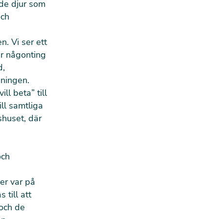
 de djur som
och
n. Vi ser ett
är någonting
d,
mningen.
ill beta” till
ll samtliga
shuset, där
och
er var på
 till att
 och de