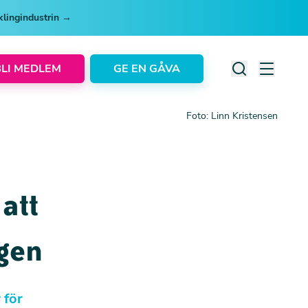
cklingindustrin →
BLI MEDLEM
GE EN GÅVA
Foto: Linn Kristensen
att
agen
 för