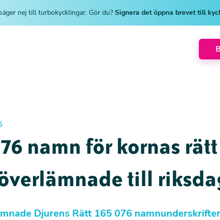
säger nej till turbokycklingar. Gör du?
Signera det öppna brevet till ky
5
76 namn för kornas rätt 
överlämnade till riksd
ämnade Djurens Rätt 165 076 namnunderskrifter