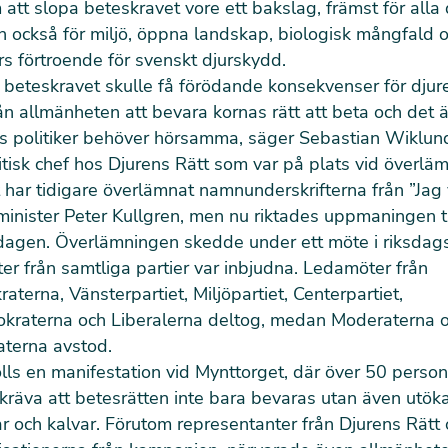
 att slopa beteskravet vore ett bakslag, främst för alla
 också för miljö, öppna landskap, biologisk mångfald 
 förtroende för svenskt djurskydd.
t beteskravet skulle få förödande konsekvenser för djure
rån allmänheten att bevara kornas rätt att beta och det 
s politiker behöver hörsamma, säger Sebastian Wiklun
tisk chef hos Djurens Rätt som var på plats vid överlä
t har
tidigare överlämnat namnunderskrifterna
från ”Jag v
nister Peter Kullgren, men nu riktades uppmaningen ti
ksdagen. Överlämningen skedde under ett möte i riksdag
er från samtliga partier var inbjudna. Ledamöter från
aterna, Vänsterpartiet, Miljöpartiet, Centerpartiet,
kraterna och Liberalerna deltog, medan Moderaterna 
aterna avstod.
lls en manifestation vid Mynttorget, där över 50 person
 kräva att betesrätten inte bara bevaras utan även utökas
ar och kalvar. Förutom representanter från Djurens Rätt