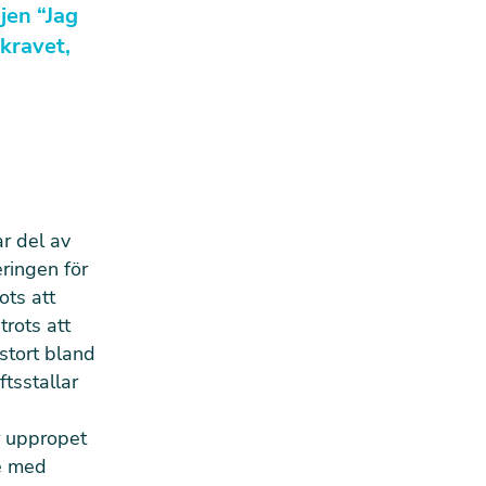
jen “Jag
skravet,
r del av
eringen för
ots att
trots att
 stort bland
ftsstallar
r uppropet
re med