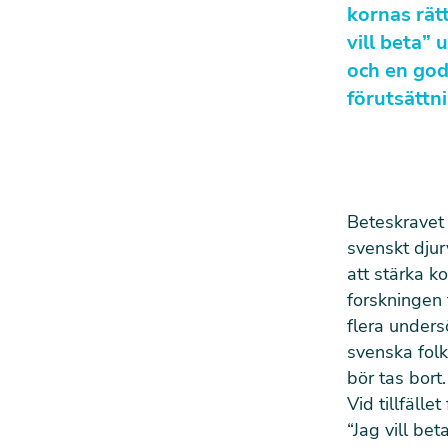
kornas rät
vill beta” 
och en god
förutsättni
Beteskravet 
svenskt djur
att stärka k
forskningen 
flera undersö
svenska folke
bör tas bort.
Vid tillfäll
“
Jag vill bet