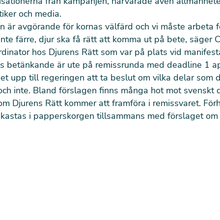
isationerna från kampanjen, närvarade även allmänhete
tiker och media.
n är avgörande för kornas välfärd och vi måste arbeta f
 inte färre, djur ska få rätt att komma ut på bete, säger C
inator hos Djurens Rätt som var på plats vid manifest
s betänkande är ute på remissrunda med deadline 1 apr
det upp till regeringen att ta beslut om vilka delar som d
ch inte. Bland förslagen finns många hot mot svenskt 
om Djurens Rätt kommer att framföra i remissvaret. Fö
 kastas i papperskorgen tillsammans med förslaget om a