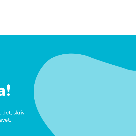
a!
 det, skriv
avet.