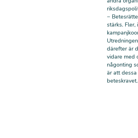
andra organ
riksdagspoli
−
Betesrätte
stärks. Fler,
kampanjkoord
Utredningen
därefter är 
vidare med o
någonting s
är att dessa
beteskravet.