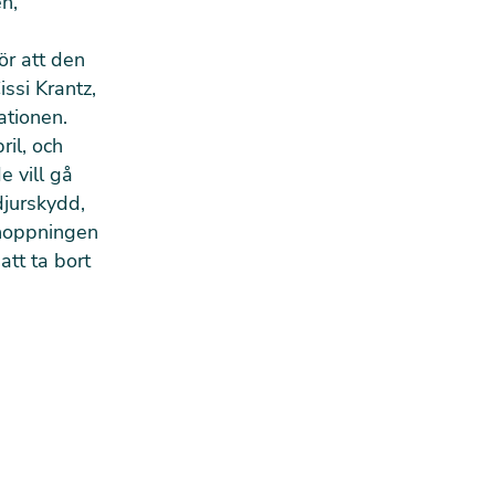
n,
ör att den
issi Krantz,
ationen.
il, och
e vill gå
djurskydd,
rhoppningen
tt ta bort