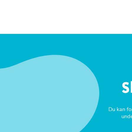
S
Du kan for
unde