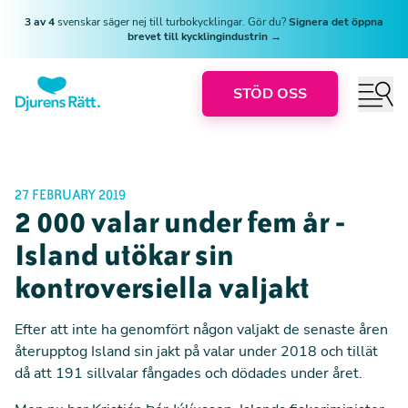
3 av 4
svenskar säger nej till turbokycklingar. Gör du?
Signera det öppna
brevet till kycklingindustrin →
STÖD OSS
27 FEBRUARY 2019
2 000 valar under fem år -
Island utökar sin
kontroversiella valjakt
Efter att inte ha genomfört någon valjakt de senaste åren
återupptog Island sin jakt på valar under 2018 och tillät
då att 191 sillvalar fångades och dödades under året.