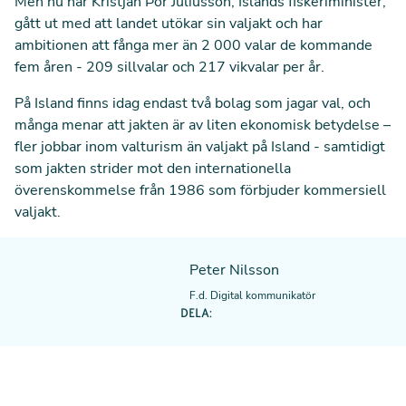
Men nu har Kristján Þór Júlíusson, Islands fiskeriminister,
gått ut med att landet utökar sin valjakt
och har
ambitionen att fånga mer än 2 000 valar de kommande
fem åren - 209 sillvalar och 217 vikvalar per år.
På Island finns idag endast två bolag som jagar val, och
många menar att jakten är av liten ekonomisk betydelse –
fler jobbar inom valturism än valjakt på Island - samtidigt
som jakten strider mot den internationella
överenskommelse från 1986 som förbjuder kommersiell
valjakt.
Peter Nilsson
F.d. Digital kommunikatör
DELA: