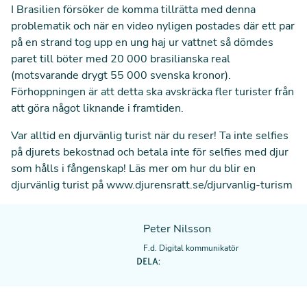
I Brasilien försöker de komma tillrätta med denna
problematik och när en video nyligen postades där ett par
på en strand tog upp en ung haj ur vattnet
så dömdes
paret till böter
med 20 000 brasilianska real
(motsvarande drygt 55 000 svenska kronor).
Förhoppningen är att detta ska avskräcka fler turister från
att göra något liknande i framtiden.
Var alltid en djurvänlig turist när du reser! Ta inte selfies
på djurets bekostnad och betala inte för selfies med djur
som hålls i fångenskap! Läs mer om hur du blir en
djurvänlig turist på
www.djurensratt.se/djurvanlig-turism
Peter Nilsson
F.d. Digital kommunikatör
DELA: