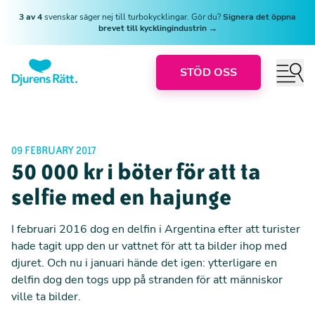
3 av 4
svenskar säger nej till turbokycklingar. Gör du?
Signera det öppna
brevet till kycklingindustrin →
STÖD OSS
09 FEBRUARY 2017
50 000 kr i böter för att ta
selfie med en hajunge
I februari 2016 dog en delfin i Argentina efter att turister
hade tagit upp den ur vattnet för att ta bilder ihop med
djuret. Och nu i januari hände det igen: ytterligare en
delfin dog den togs upp på stranden för att människor
ville ta bilder.