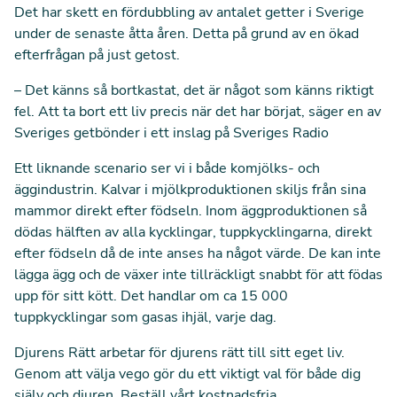
Det har skett en fördubbling av antalet getter i Sverige
under de senaste åtta åren. Detta på grund av en ökad
efterfrågan på just getost.
– Det känns så bortkastat, det är något som känns riktigt
fel. Att ta bort ett liv precis när det har börjat, säger en av
Sveriges getbönder i ett inslag på
Sveriges Radio
Ett liknande scenario ser vi i både komjölks- och
äggindustrin. Kalvar i mjölkproduktionen skiljs från sina
mammor direkt efter födseln. Inom äggproduktionen så
dödas hälften av alla kycklingar, tuppkycklingarna, direkt
efter födseln då de inte anses ha något värde. De kan inte
lägga ägg och de växer inte tillräckligt snabbt för att födas
upp för sitt kött. Det handlar om ca 15 000
tuppkycklingar som gasas ihjäl, varje dag.
Djurens Rätt arbetar för djurens rätt till sitt eget liv.
Genom att välja vego gör du ett viktigt val för både dig
själv och djuren. Beställ vårt kostnadsfria