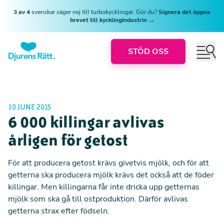
3 av 4
svenskar säger nej till turbokycklingar. Gör du?
Signera det öppna
brevet till kycklingindustrin →
STÖD OSS
10 JUNE 2015
6 000 killingar avlivas
årligen för getost
För att producera getost krävs givetvis mjölk, och för att
getterna ska producera mjölk krävs det också att de föder
killingar. Men killingarna får inte dricka upp getternas
mjölk som ska gå till ostproduktion. Därför avlivas
getterna strax efter födseln.