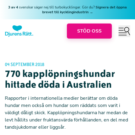
3 av 4
svenskar säger nej till turbokycklingar. Gör du?
Signera det öppna
brevet till kycklingindustrin →
STÖD OSS
04 SEPTEMBER 2018
770 kapplöpningshundar
hittade döda i Australien
Rapporter i internationella medier
berättar om döda
hundar men också om hundar som räddats som varit i
väldigt dåligt skick. Kapplöpningshundarna har medan de
levt hållits under fruktansvärda förhållanden, en del med
tandsjukdomar eller liggsår.