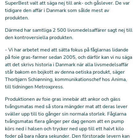
SuperBest valt att säga nej till ank- och gåslever. De var
tidigare den affär i Danmark som sålde mest av
produkten.
Därmed har samtliga 2 500 livsmedelsaffärer sagt nej till
den kontroversiella produkten.
- Vi har arbetet med att sätta fokus på fåglarnas lidande
på foie gras-farmer sedan 2005, och därför kan vi nu säga
att det skrivs historia i Danmark när alla livsmedelsaffär
står bakom en bojkott av denna oetiska produkt, säger
Thorbjørn Schiønning, kommunikationschef hos Anima,
till tidningen Metroxpress.
Produktionen av foie gras innebär att ankor och gäss
tvångsmatas med så stora mängder mat att deras lever
sväller upp till tio gånger sin normala storlek. Fåglarna
tvångsmatas flera gånger per dag genom att en pump
körs ned i halsen och trycker ned upp till ett halvt kilo
foder på bara några sekunder. Den förstorade levern kan