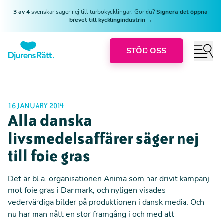
3 av 4
svenskar säger nej till turbokycklingar. Gör du?
Signera det öppna
brevet till kycklingindustrin →
STÖD OSS
16 JANUARY 2014
Alla danska
livsmedelsaffärer säger nej
till foie gras
Det är bl.a. organisationen Anima som har drivit kampanj
mot foie gras i Danmark, och nyligen visades
vedervärdiga bilder på produktionen i dansk media. Och
nu har man nått en stor framgång i och med att