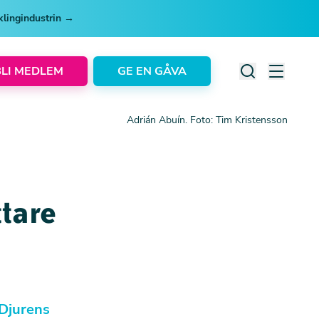
cklingindustrin →
BLI MEDLEM
GE EN GÅVA
Adrián Abuín. Foto: Tim Kristensson
ttare
 Djurens