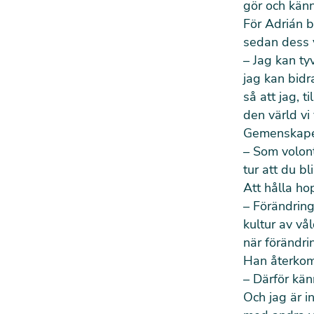
gör och känn
För Adrián 
sedan dess va
–
Jag kan ty
jag kan bidr
så att jag, 
den värld vi v
Gemenskapen
– Som volont
tur att du b
Att hålla hop
–
Förändringa
kultur av vå
när förändri
Han återkom
– Därför kän
Och jag är i