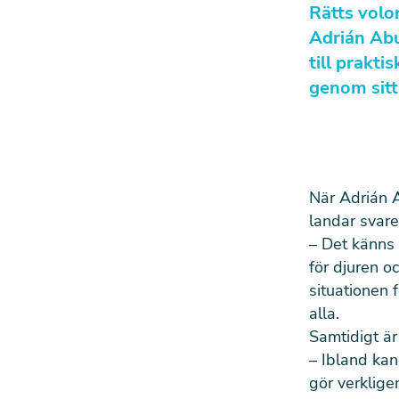
Rätts volon
Adrián Abu
till prakt
genom sitt
När Adrián A
landar svare
– Det känns 
för djuren o
situationen 
alla.
Samtidigt är
– Ibland kan
gör verklige