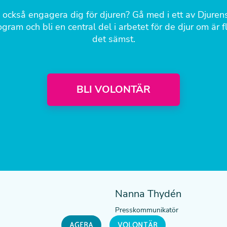
u också engagera dig för djuren? Gå med i ett av Djuren
gram och bli en central del i arbetet för de djur om är f
det sämst.
BLI VOLONTÄR
Nanna Thydén
Presskommunikatör
AGERA
VOLONTÄR