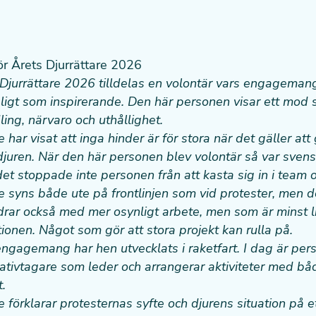
ör Årets Djurrättare 2026
 Djurrättare 2026 tilldelas en volontär vars engagemang
bligt som inspirerande. Den här personen visar ett mod
ng, närvaro och uthållighet.
 har visat att inga hinder är för stora när det gäller att
 djuren. När den här personen blev volontär så var svens
et stoppade inte personen från att kasta sig in i team 
e syns både ute på frontlinjen som vid protester, men d
rar också med mer osynligt arbete, men som är minst li
tionen. Något som gör att stora projekt kan rulla på.
ngagemang har hen utvecklats i raketfart. I dag är per
itiativtagare som leder och arrangerar aktiviteter med 
t.
e förklarar protesternas syfte och djurens situation på e