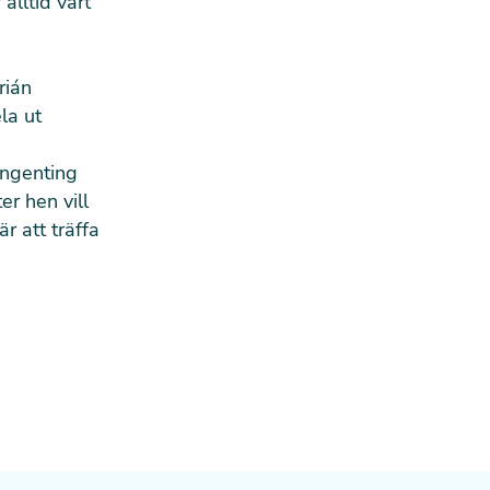
alltid värt
rián
la ut
ingenting
r hen vill
r att träffa