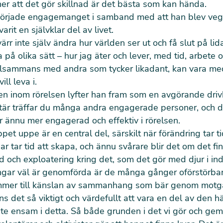
er att det gör skillnad är det bästa som kan hända.
började engagemanget i samband med att han blev veg
rit en självklar del av livet.
värr inte
själv
ändra hur världen ser ut och
få slut på
lid
a på olika sätt – hur jag äter och lever, med tid, arbete 
tillsammans med andra som tycker likadant, kan vara m
ill leva i.
 inom rörelsen lyfter han fram som en avgörande drivk
är träffar du många andra engagerade personer, och de
lir ännu mer engagerad och effektiv i rörelsen.
pet uppe är en central del, särskilt när förändring tar ti
r tar tid att skapa, och ännu svårare blir det om det fi
ld och exploatering kring det,
som det gör med djur i ind
ngar
väl är genomförda är de
många gånger
oförstörbar
mer till känslan av sammanhang som bär genom motg
ns det så viktigt och värdefullt att vara en del av den hä
nte ensam i detta. Så både grunden i det vi gör och g