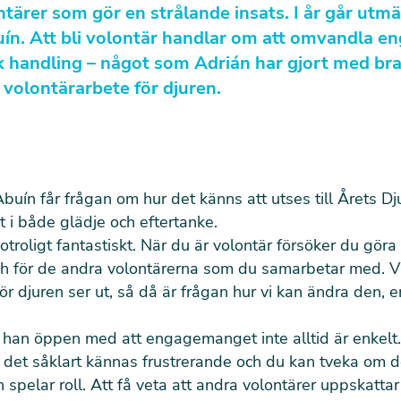
tärer som gör en strålande insats. I år går utmär
ín. Att bli volontär handlar om att omvandla 
isk handling – något som Adrián har gjort med br
 volontärarbete för djuren.
buín får frågan om hur det känns att utses till Årets Dj
t i både glädje och eftertanke.
otroligt fantastiskt. När du är volontär försöker du göra 
ch för de andra volontärerna som du samarbetar med. Vi
för djuren ser ut, så då är frågan hur vi kan ändra den, 
 han öppen med att engagemanget inte alltid är enkelt.
 det såklart kännas frustrerande och du kan tveka om 
n spelar roll. Att få veta att andra volontärer uppskatta