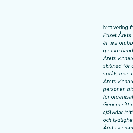
Motivering f
Priset Årets
är lika orub
genom handli
Årets vinnare
skillnad för
språk, men d
Årets vinnar
personen bid
för organisa
Genom sitt e
självklar in
och tydlighe
Årets vinnar