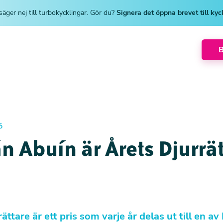
säger nej till turbokycklingar. Gör du?
Signera det öppna brevet till ky
6
n Abuín är Årets Djurrä
ättare är ett pris som varje år delas ut till en av