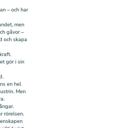
an – och har
andet, men
och gåvor –
ed och skapa
raft.
t gör i sin
d.
nns en hel
ustrin
. Men
a.
ångar.
r rörelsen.
emenskapen