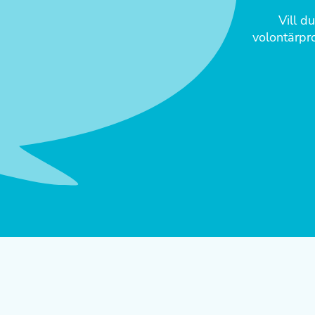
Vill d
volontärpro