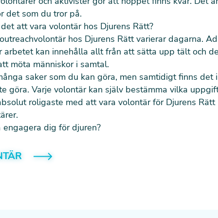
lontärer och aktivister gör att hoppet finns kvar. Det är 
r det som du tror på.
det att vara volontär hos Djurens Rätt?
 outreachvolontär hos Djurens Rätt varierar dagarna. Ad
 arbetet kan innehålla allt från att sätta upp tält och de
 att möta människor i samtal.
många saker som du kan göra, men samtidigt finns det 
 göra. Varje volontär kan själv bestämma vilka uppgifte
absolut roligaste med att vara volontär för Djurens Rätt ä
ärer.
å engagera dig för djuren?
NTÄR