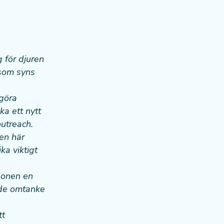
 för djuren
 som syns
 göra
ka ett nytt
outreach.
en här
ka viktigt
sonen en
både omtanke
tt