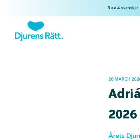
3 av 4
svenskar 
26 MARCH 202
Adriá
2026
Årets Djurr