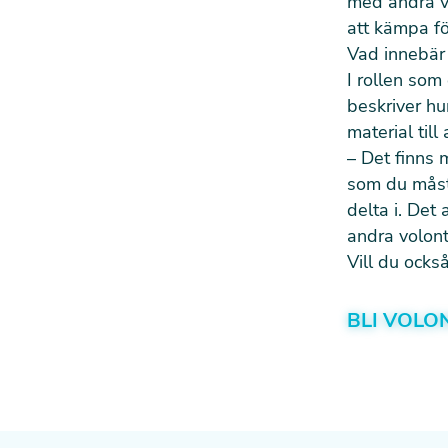
med andra vo
att kämpa fö
Vad innebär 
I rollen som
beskriver hur
material till
– Det finns 
som du måste
delta i. Det 
andra volont
Vill du ocks
BLI VOLO