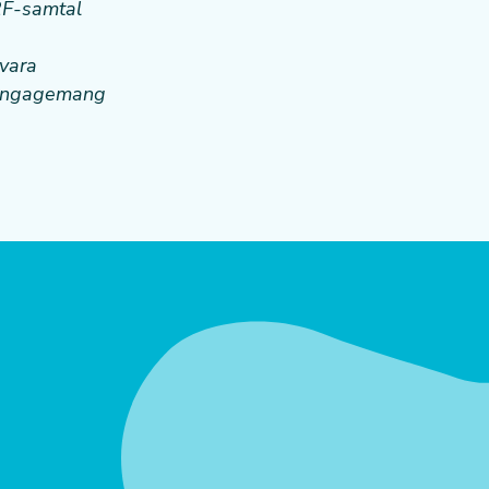
F2F-samtal
 vara
ga engagemang