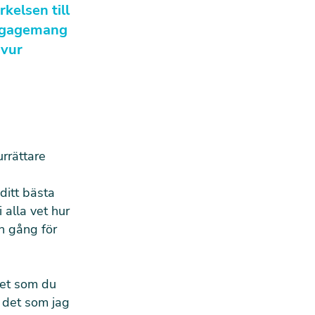
kelsen till
engagemang
avur
urrättare
ditt bästa
 alla vet hur
en gång för
det som du
r det som jag