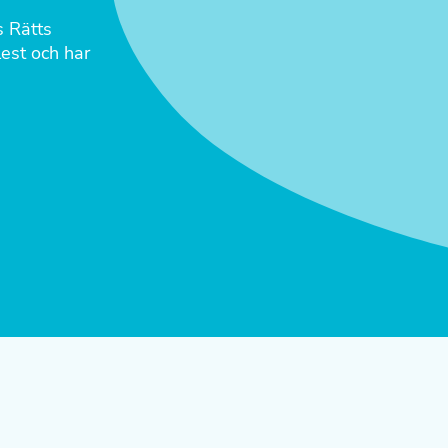
s Rätts
lest och har