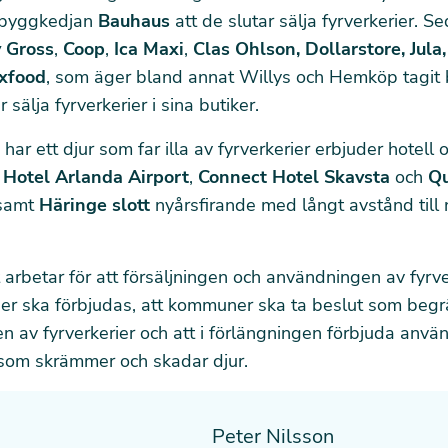
byggkedjan
Bauhaus
att de slutar sälja fyrverkerier. S
y Gross
,
Coop
,
Ica Maxi
,
Clas Ohlson, Dollarstore, Jula
xfood
, som äger bland annat Willys och Hemköp tagit
r sälja fyrverkerier i sina butiker.
har ett djur som far illa av fyrverkerier erbjuder hotell 
 Hotel Arlanda Airport
,
Connect Hotel Skavsta
och
Qu
samt
Häringe slott
nyårsfirande med långt avstånd till
 arbetar för att försäljningen och användningen av fyrve
ner ska förbjudas, att kommuner ska ta beslut som begr
 av fyrverkerier och att i förlängningen förbjuda anvä
 som skrämmer och skadar djur.
Peter Nilsson