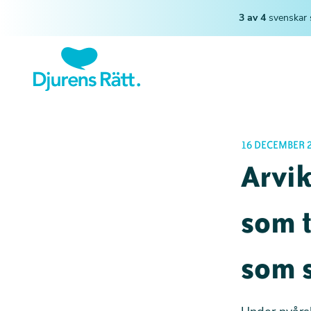
3 av 4
svenskar 
16 DECEMBER 
Arvi
som t
som 