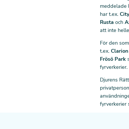
meddelade 
har t.ex.
Cit
Rusta
och
A
att inte helle
För den som 
t.ex.
Clarion
Frösö Park
fyrverkerier.
Djurens Rätt
privatperso
användningen
fyrverkerier