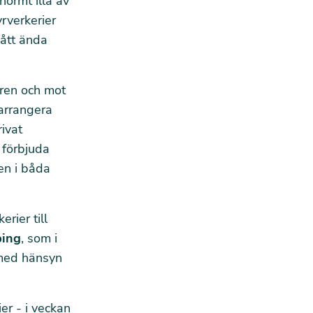
ormt illa av
yrverkerier
nått ända
ren och mot
 arrangera
ivat
 förbjuda
en i båda
rier till
ing
, som i
 med hänsyn
er - i veckan