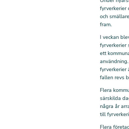
Under nyårs
fyrverkerier 
och smällare
fram.
I veckan bl
fyrverkerier
ett kommunal
användning. 
fyrverkerier 
fallen revs 
Flera kommun
särskilda da
några år arr
till fyrverke
Flera företa