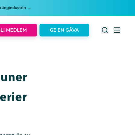
cklingindustrin →
BLI MEDLEM
GE EN GÅVA
muner
erier