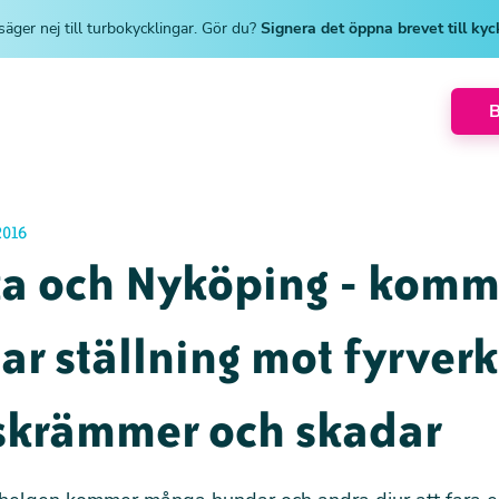
säger nej till turbokycklingar. Gör du?
Signera det öppna brevet till ky
2016
ka och Nyköping - kom
ar ställning mot fyrverk
skrämmer och skadar