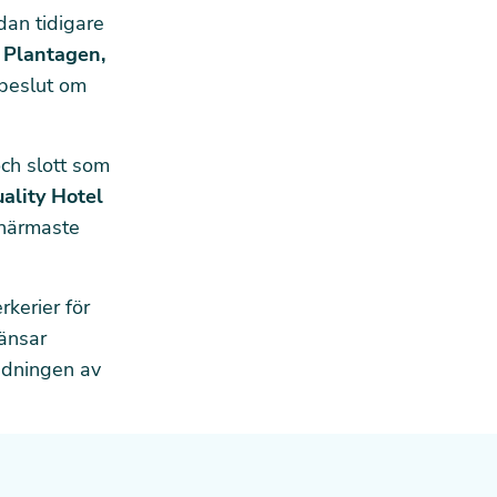
edan tidigare
, Plantagen,
 beslut om
och slott som
ality Hotel
 närmaste
rkerier för
änsar
ndningen av