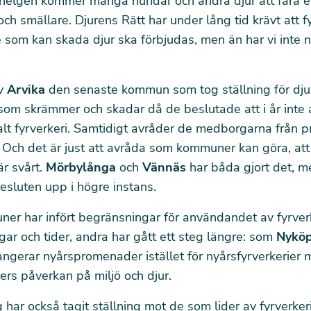
helgen kommer många hundar och andra djur att fara en
och smällare. Djurens Rätt har under lång tid krävt att f
 som kan skada djur ska förbjudas, men än har vi inte 
ev
Arvika
den senaste kommun som tog ställning för dju
 som skrämmer och skadar då de beslutade att i år inte
t fyrverkeri. Samtidigt avråder de medborgarna från pr
Och det är just att avråda som kommuner kan göra, att
är svårt.
Mörbylånga
och
Vännäs
har båda gjort det, m
besluten upp i högre instans.
er har infört begränsningar för användandet av fyrverke
gar och tider, andra har gått ett steg längre: som
Nyköp
angerar nyårspromenader istället för nyårsfyrverkerier
riers påverkan på miljö och djur.
g har också tagit ställning mot de som lider av fyrverkeri