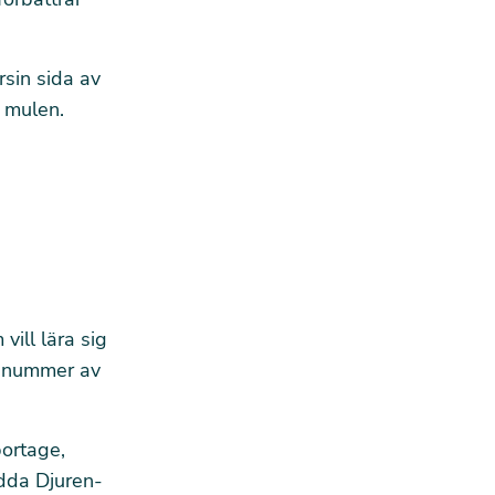
sin sida av
r mulen.
vill lära sig
m nummer av
portage,
ädda Djuren-