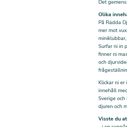
Det gemensa
Olika inneh
På Rädda D
mer mot vux
miniklubbar
Surfar ni i
finner ni ma
och djurvid
frågeställni
Klickar ni e
innehåll med 
Sverige och 
djuren och m
Visste du att
...i en
sengå