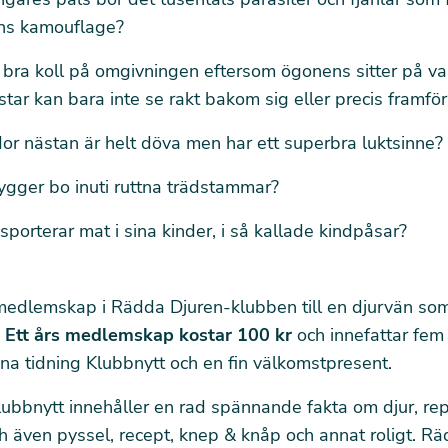
ns kamouflage?
 bra koll på omgivningen eftersom ögonens sitter på var
tar kan bara inte se rakt bakom sig eller precis framfö
dor
nästan är helt döva men har ett superbra luktsinne?
ygger bo inuti ruttna trädstammar?
sporterar mat i sina kinder, i så kallade kindpåsar?
 medlemskap
i Rädda Djuren-klubben till en djurvän som 
!
Ett års medlemskap kostar 100 kr
och innefattar fe
a tidning Klubbnytt och en fin välkomstpresent.
ubbnytt innehåller en rad spännande fakta om djur, re
ch även
pyssel, recept, knep & knåp och annat roligt. R