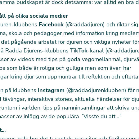
mma budskapet är dock detsamma: var alltid en bra d
åll på olika sociala medier
juren-klubbens
Facebook
(@raddadjuren) och riktar sig
na, skola och pedagoger med information kring
medle
, det pågående arbetet för djuren och viktiga nyheter för
n på Rädda Djurens-klubbens
TikTok
-kanal (@raddadjur
ssor av videos med tips på goda vegomellanmål, djurvä
eos som både är roliga och gulliga men som även har
ngar kring djur som uppmuntrar till reflektion och efterta
r in på klubbens
Instagram
(@raddadjurenklubben) får ni 
tävlingar, interaktiva stories, aktuella händelser för dju
runtom i världen, tips på namninsamlingar att skriva un
assor av inlägg av de populära ´Visste du att...´
...
ngares
päls bor det tusentals parasiter och fjärilar som 