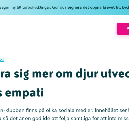
säger nej till turbokycklingar. Gör du?
Signera det öppna brevet till ky
22
ära sig mer om djur utve
s empati
-klubben finns på olika sociala medier. Innehållet ser li
 så det är en god idé att följa samtliga för att inte mis