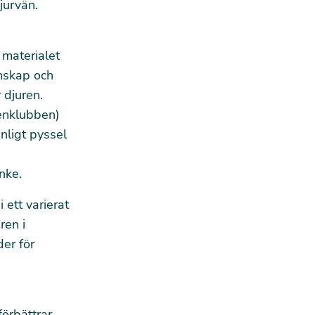
jurvän.
 materialet
mskap
och
 djuren.
enklubben)
nligt pyssel
nke.
ett varierat
ren i
der för
förbättrar