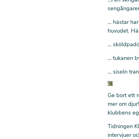
sengångare
...
hästar
har
huvudet. Häs
...
sköldpad
...
tukanen
b
...
siseln
tran
Ge bort ett
mer om djur
klubbens egn
Tidningen Kl
intervjuer o