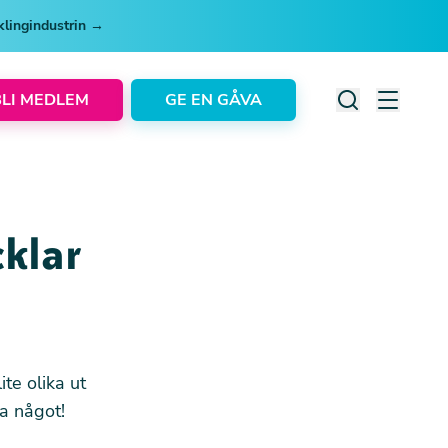
cklingindustrin →
BLI MEDLEM
GE EN GÅVA
cklar
te olika ut
sa något!