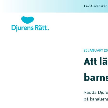
3 av 4
svenskar 
25 JANUARY 20
Att l
barn
Rädda Djuren
på kanalerna