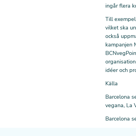
ingår flera 
Till exempel
vilket ska u
också uppman
kampanjen M
BCNvegPoint 
organisation
idéer och pr
Källa
Barcelona se
vegana
, La
Barcelona se