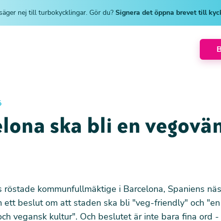
säger nej till turbokycklingar. Gör du?
Signera det öppna brevet till ky
6
lona ska bli en vegovän
 röstade kommunfullmäktige i Barcelona, Spaniens näst
 ett beslut om att staden ska bli "veg-friendly" och "en 
och vegansk kultur". Och beslutet är inte bara fina ord - 