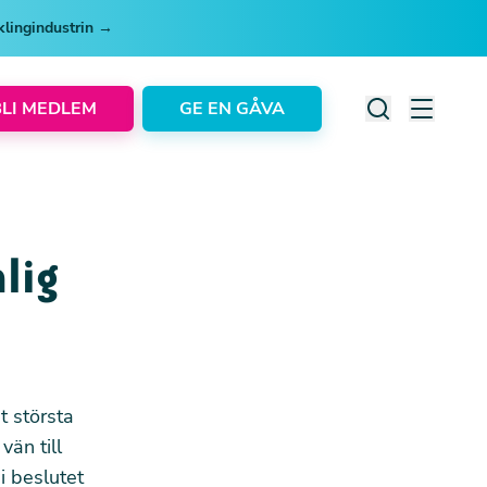
cklingindustrin →
BLI MEDLEM
GE EN GÅVA
lig
 största
vän till
i beslutet