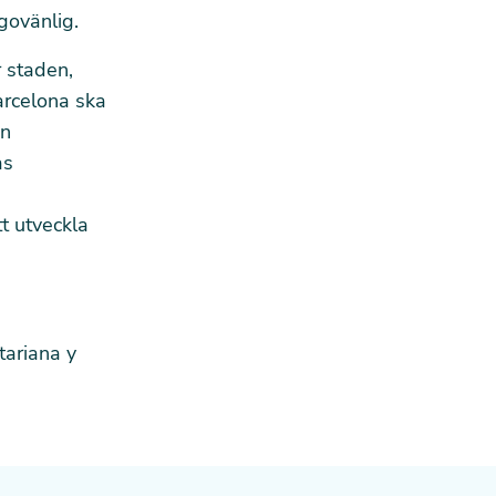
govänlig.
r staden,
Barcelona ska
ån
as
t utveckla
tariana y