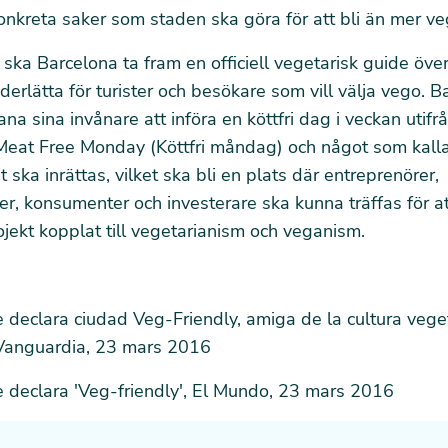
konkreta saker som staden ska göra för att bli än mer ve
 ska Barcelona ta fram en officiell vegetarisk guide öve
nderlätta för turister och besökare som vill välja vego. 
a sina invånare att införa en köttfri dag i veckan utifr
eat Free Monday (Köttfri måndag) och något som kall
ska inrättas, vilket ska bli en plats där entreprenörer,
er, konsumenter och investerare ska kunna träffas för at
ojekt kopplat till vegetarianism och veganism.
 declara ciudad Veg-Friendly, amiga de la cultura vege
 Vanguardia, 23 mars 2016
 declara 'Veg-friendly'
, El Mundo, 23 mars 2016