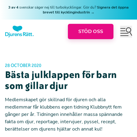
3 av 4
svenskar säger nej till turbokycklingar. Gör du?
Signera det öppna
brevet till kycklingindustrin →
STÖD OSS
28 OCTOBER 2020
Bästa julklappen för barn
som gillar djur
Medlemskapet gör skillnad för djuren och alla
medlemmar får klubbens egen tidning Klubbnytt fem
gånger per år. Tidningen innehåller massa spännande
fakta om djur, reportage, intervjuer, pyssel, recept,
berättelser om djurens hjältar och annat kul!