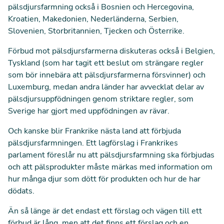
pälsdjursfarmning också i Bosnien och Hercegovina,
Kroatien, Makedonien, Nederländerna, Serbien,
Slovenien, Storbritannien, Tjecken och Österrike.
Förbud mot pälsdjursfarmerna diskuteras också i Belgien,
Tyskland (som har tagit ett beslut om strängare regler
som bör innebära att pälsdjursfarmerna försvinner) och
Luxemburg, medan andra länder har avvecklat delar av
pälsdjursuppfödningen genom striktare regler, som
Sverige har gjort med uppfödningen av rävar.
Och kanske blir Frankrike nästa land att förbjuda
pälsdjursfarmningen.
Ett lagförslag i Frankrikes
parlament föreslår nu att pälsdjursfarmning ska förbjudas
och att pälsprodukter måste märkas med information om
hur många djur som dött för produkten och hur de har
dödats.
Än så länge är det endast ett förslag och vägen till ett
förbud är lång, men att det finns ett förslag och en