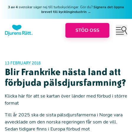
3 av 4
svenskar säger nej till turbokycklingar. Gör du?
Signera det öppna
brevet till kycklingindustrin →
STÖD OSS
13 FEBRUARY 2018
Blir Frankrike nästa land att
förbjuda pälsdjursfarmning?
Klicka här för att se kartan över länder med förbud i större
format
Till år 2025 ska de sista pälsdjursfarmerna i Norge vara
avvecklade om den norska regeringen får som de vill.
Sedan tidigare finns i Europa förbud mot