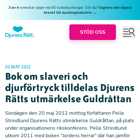
3 av 4
svenskar säger nej till turbokycklingar. Gör du?
Signera det öppna
brevet till kycklingindustrin →
STÖD OSS
20 MAY 2012
Bok om slaveri och
djurförtryck tilldelas Djurens
Rätts utmärkelse Guldråttan
Söndagen den 20 maj 2012 mottog författaren Pelle
Strindlund Djurens Rätts utmärkelse Guldråttan, på plats
under organisationens rikskonferens. Pelle Strindlund
utkom 2011 med boken "Jordens herrar" där han jämför