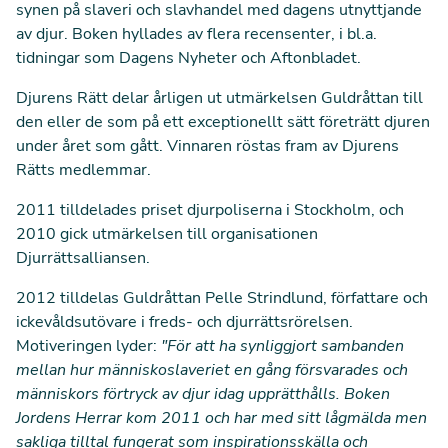
synen på slaveri och slavhandel med dagens utnyttjande
av djur. Boken hyllades av flera recensenter, i bl.a.
tidningar som Dagens Nyheter och Aftonbladet.
Djurens Rätt delar årligen ut utmärkelsen Guldråttan till
den eller de som på ett exceptionellt sätt företrätt djuren
under året som gått. Vinnaren röstas fram av Djurens
Rätts medlemmar.
2011 tilldelades priset djurpoliserna i Stockholm, och
2010 gick utmärkelsen till organisationen
Djurrättsalliansen.
2012 tilldelas Guldråttan Pelle Strindlund, författare och
ickevålds­utövare i freds- och djurrättsrörelsen.
Motiveringen lyder:
"För att ha synliggjort sambanden
mellan hur människoslaveriet en gång försvarades och
människors förtryck av djur idag upprätthålls. Boken
Jordens Herrar kom 2011 och har med sitt lågmälda men
sakliga tilltal fungerat som inspirationsskälla och